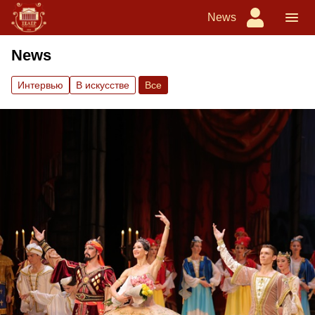
News
News
Интервью
В искусстве
Вce