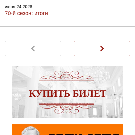
июня 24 2026
70-й сезон: итоги
navigate_before
navigate_next
КУПИТЬ БИЛЕТ