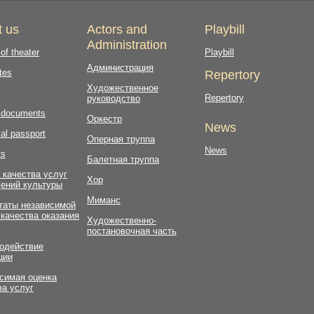
t us
Actors and
Playbill
Administration
 of theater
Playbill
Администрация
tes
Repertory
Художественное
Repertory
руководство
l documents
Оркестр
News
al passport
Оперная труппа
News
ts
Балетная труппа
 качества услуг
Хор
ений культуры
Миманс
таты независимой
 качества оказания
Художественно-
постановочная часть
одействие
ции
симая оценка
ва услуг