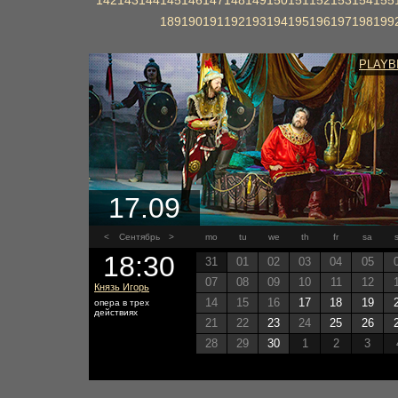
142
143
144
145
146
147
148
149
150
151
152
153
154
155
189
190
191
192
193
194
195
196
197
198
199
PLAYB
17.09
<
Сентябрь
>
mo
tu
we
th
fr
sa
18:30
31
01
02
03
04
05
07
08
09
10
11
12
Князь Игорь
14
15
16
17
18
19
опера в трех
действиях
21
22
23
24
25
26
28
29
30
1
2
3