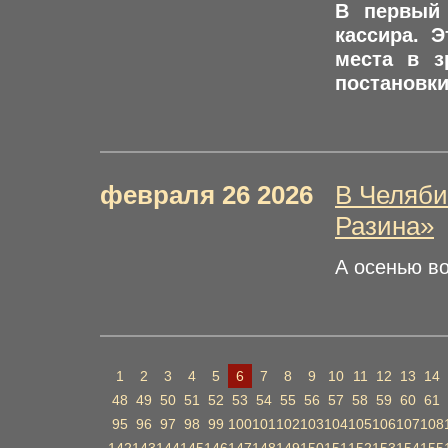
В первый 
кассира. 
места в з
постановки
февраля 26 2026
В Челяби
Разина»
А осенью во
1
2
3
4
5
6
7
8
9
10
11
12
13
14
48
49
50
51
52
53
54
55
56
57
58
59
60
61
95
96
97
98
99
100
101
102
103
104
105
106
107
108