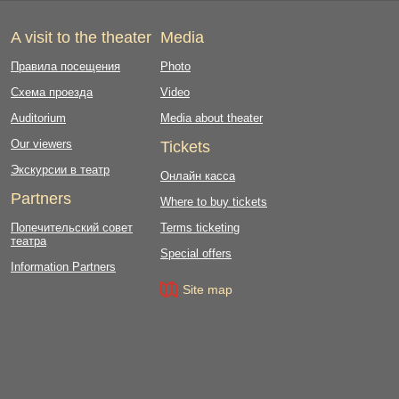
A visit to the theater
Media
Правила посещения
Photo
Схема проезда
Video
Auditorium
Media about theater
Our viewers
Tickets
Экскурсии в театр
Онлайн касса
Partners
Where to buy tickets
Попечительский совет
Terms ticketing
театра
Special offers
Information Partners
Site map