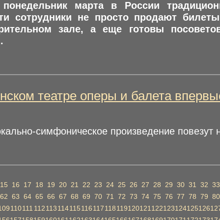
понедельник марта в России традицион
Эти сотрудники не просто продают билет
рительном зале, а еще готовы посовето
.
нском театре оперы и балета впервы
кально-симфоническое произведение повезут н
15
16
17
18
19
20
21
22
23
24
25
26
27
28
29
30
31
32
33
62
63
64
65
66
67
68
69
70
71
72
73
74
75
76
77
78
79
80
109
110
111
112
113
114
115
116
117
118
119
120
121
122
123
124
125
126
12