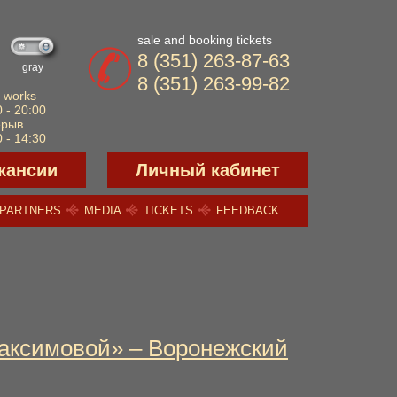
sale and booking tickets
8 (351) 263-87-63
gray
8 (351) 263-99-82
 works
 - 20:00
ерыв
 - 14:30
кансии
Личный кабинет
PARTNERS
MEDIA
TICKETS
FEEDBACK
аксимовой» – Воронежский