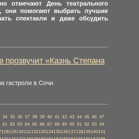
но отмечают День театрального
ы, они помогают выбрать лучшие
вать спектакли и даже обсудить
е прозвучит «Казнь Степана
а гастроли в Сочи.
34
35
36
37
38
39
40
41
42
43
44
45
46
47
81
82
83
84
85
86
87
88
89
90
91
92
93
94
7
128
129
130
131
132
133
134
135
136
137
138
139
140
141