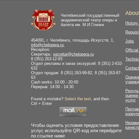
Abou
Челябинский государственный
академический театр оперы и
History
балета им. М.И.Глинки
Requisi
454091, г. Челябинск, площадь Искусств, 1,
Jobs
info@chelopera.ru
,
Reception:
Officia
Секретарь:
secretar@chelopera.ru
8 (351) 263-12-93
Technic
Отдел рекламы и заказ экскурсий: 8 (351) 2-632-
632
Contac
Отдел продаж: 8 (351) 263-99-82, 8 (351) 263-87-
Оценка
63
учрежд
Cash works: 10:00 - 20:00
Перерыв: 14:00 - 14:30
Резуль
оценки
Found a mistake?
Select the text
, and then
услуг
Ctrl + Enter
Против
корруп
Незави
Чтобы оценить условия предоставления
качест
услуг, используйте QR-код или перейдите
по ссылке ниже