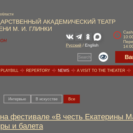
 области
ДАРСТВЕННЫЙ АКАДЕМИЧЕСКИЙ ТЕАТР
НИ М. И. ГЛИНКИ
Cash
10:00
зон
Пер
Русский
/
English
14:00
Ва
Search
PLAYBILL
REPERTORY
NEWS
A VISIT TO THE THEATER
Интервью
В искусстве
Вce
на фестивале «В честь Екатерины М
еры и балета