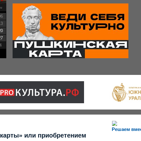
su
06
13
20
27
4
Решаем вме
 карты» или приобретением