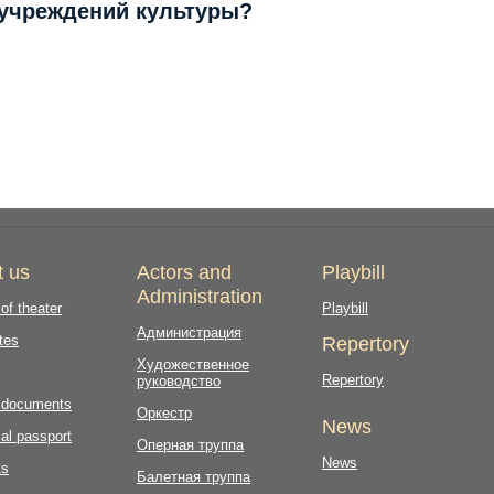
 учреждений культуры?
t us
Actors and
Playbill
Administration
 of theater
Playbill
Администрация
tes
Repertory
Художественное
Repertory
руководство
l documents
Оркестр
News
al passport
Оперная труппа
News
ts
Балетная труппа