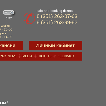
sale and booking tickets
8 (351) 263-87-63
gray
8 (351) 263-99-82
 works
 - 20:00
ерыв
 - 14:30
кансии
Личный кабинет
PARTNERS
MEDIA
TICKETS
FEEDBACK
ом!