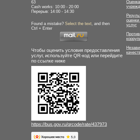
Оценка
63
учрежд
Cash works: 10:00 - 20:00
Перерыв: 14:00 - 14:30
Резуль
оценки
Found a mistake?
Select the text
, and then
услуг
Ctrl + Enter
Против
корруп
Незави
Чтобы оценить условия предоставления
качест
услуг, используйте QR-код или перейдите
по ссылке ниже
https://bus.gov.ru/qrcode/rate/437973