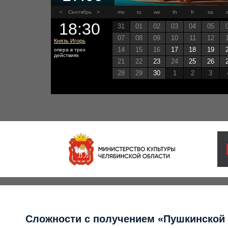
<
Сентябрь
>
mo
tu
we
th
fr
sa
18:30
31
01
02
03
04
05
07
08
09
10
11
12
Князь Игорь
14
15
16
17
18
19
опера в трех
действиях
21
22
23
24
25
26
28
29
30
1
2
3
Сложности с получением «Пушкинской