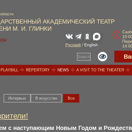
 области
ДАРСТВЕННЫЙ АКАДЕМИЧЕСКИЙ ТЕАТР
НИ М. И. ГЛИНКИ
Cash
10:00
зон
Пер
Русский
/
English
14:00
Ва
Search
PLAYBILL
REPERTORY
NEWS
A VISIT TO THE THEATER
Интервью
В искусстве
Вce
зрители!
ем с наступающим Новым Годом и Рождеств