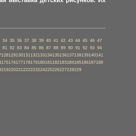
ая выставка детских рисунков. Их
34
35
36
37
38
39
40
41
42
43
44
45
46
47
81
82
83
84
85
86
87
88
89
90
91
92
93
94
7
128
129
130
131
132
133
134
135
136
137
138
139
140
141
4
175
176
177
178
179
180
181
182
183
184
185
186
187
188
8
219
220
221
222
223
224
225
226
227
228
229