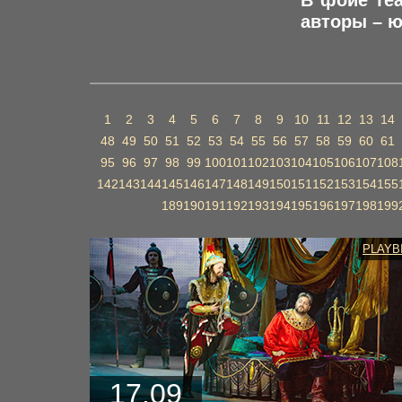
В фойе теа
авторы – ю
1
2
3
4
5
6
7
8
9
10
11
12
13
14
48
49
50
51
52
53
54
55
56
57
58
59
60
61
95
96
97
98
99
100
101
102
103
104
105
106
107
108
142
143
144
145
146
147
148
149
150
151
152
153
154
155
189
190
191
192
193
194
195
196
197
198
199
PLAYB
17.09