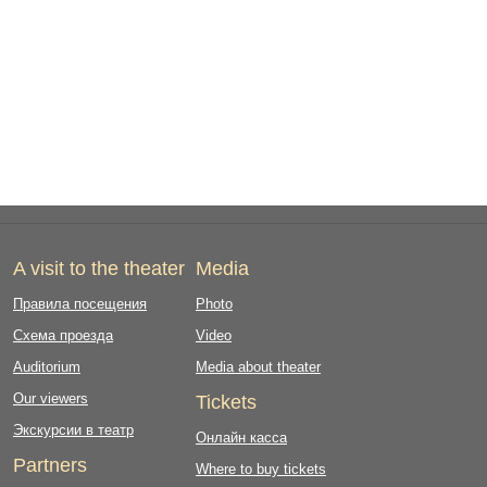
A visit to the theater
Media
Правила посещения
Photo
Схема проезда
Video
Auditorium
Media about theater
Our viewers
Tickets
Экскурсии в театр
Онлайн касса
Partners
Where to buy tickets