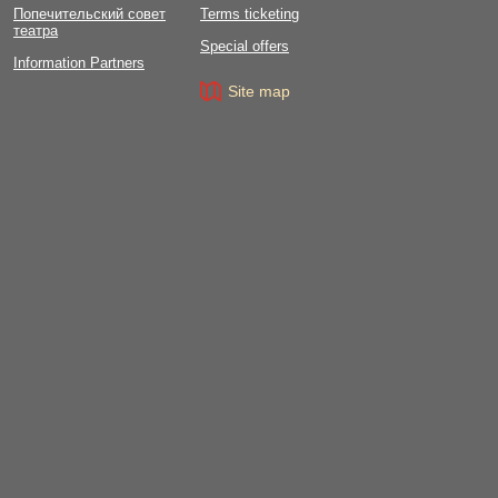
Попечительский совет
Terms ticketing
театра
Special offers
Information Partners
Site map