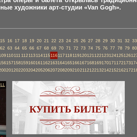
тра оперы и балета открылась традиционн
ные художники арт-студии «Van Gogh».
15
16
17
18
19
20
21
22
23
24
25
26
27
28
29
30
31
32
33
62
63
64
65
66
67
68
69
70
71
72
73
74
75
76
77
78
79
80
109
110
111
112
113
114
115
116
117
118
119
120
121
122
123
124
125
126
12
156
157
158
159
160
161
162
163
164
165
166
167
168
169
170
171
172
173
17
200
201
202
203
204
205
206
207
208
209
210
211
212
213
214
215
216
217
21
ILL
КУПИТЬ БИЛЕТ