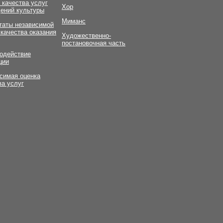
 качества услуг
Хор
ений культуры
Миманс
таты независимой
 качества оказания
Художественно-
постановочная часть
одействие
ции
симая оценка
ва услуг