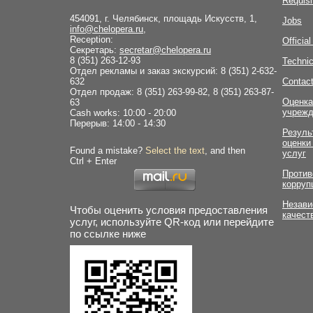
Requisi
454091, г. Челябинск, площадь Искусств, 1,
Jobs
info@chelopera.ru
,
Reception:
Officia
Секретарь:
secretar@chelopera.ru
8 (351) 263-12-93
Technic
Отдел рекламы и заказ экскурсий: 8 (351) 2-632-
632
Contac
Отдел продаж: 8 (351) 263-99-82, 8 (351) 263-87-
Оценка
63
учрежд
Cash works: 10:00 - 20:00
Перерыв: 14:00 - 14:30
Резуль
оценки
Found a mistake?
Select the text
, and then
услуг
Ctrl + Enter
Против
корруп
Незави
Чтобы оценить условия предоставления
качест
услуг, используйте QR-код или перейдите
по ссылке ниже