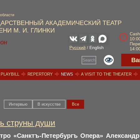
 области
ДАРСТВЕННЫЙ АКАДЕМИЧЕСКИЙ ТЕАТР
НИ М. И. ГЛИНКИ
Cash
10:00
зон
Пер
Русский
/
English
14:00
Ва
Search
PLAYBILL
REPERTORY
NEWS
A VISIT TO THE THEATER
Интервью
В искусстве
Вce
ть струны души
тро «Санктъ-Петербургъ Опера» Александр