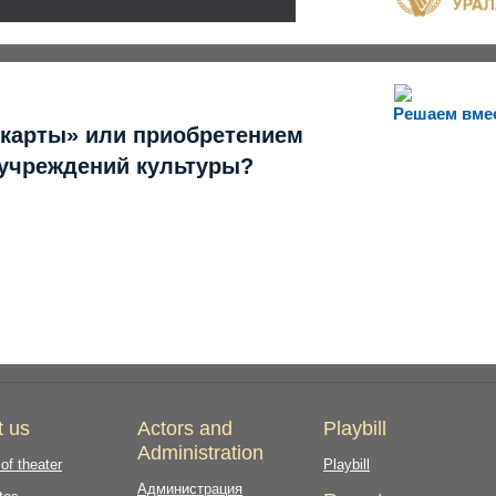
Решаем вме
 карты» или приобретением
 учреждений культуры?
t us
Actors and
Playbill
Administration
 of theater
Playbill
Администрация