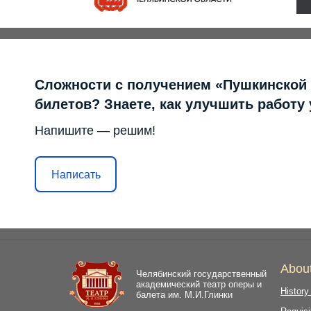
Сложности с получением «Пушкинской
билетов? Знаете, как улучшить работу
Напишите — решим!
Написать
Abou
Челябинский государственный
академический театр оперы и
History
балета им. М.И.Глинки