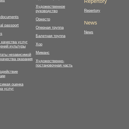
tes
Repertory
Художественное
Repertory
руководство
l documents
Оркестр
News
al passport
Оперная труппа
News
ts
Балетная труппа
 качества услуг
Хор
ений культуры
Миманс
таты независимой
 качества оказания
Художественно-
постановочная часть
одействие
ции
симая оценка
ва услуг