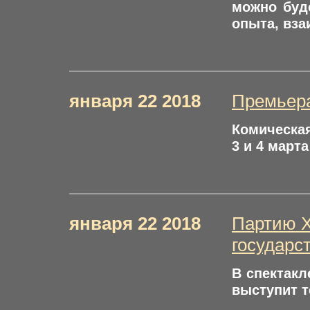
можно буд
опыта, вза
января 22 2018
Премьер
Комическая
3 и 4 марта 
января 22 2018
Партию Х
государс
В спектакл
выступит т