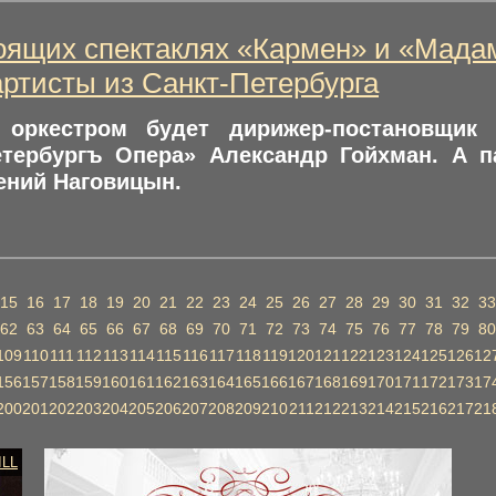
оящих спектаклях «Кармен» и «Мада
артисты из Санкт-Петербурга
 оркестром будет дирижер-постановщик 
етербургъ Опера» Александр Гойхман. А п
ений Наговицын.
15
16
17
18
19
20
21
22
23
24
25
26
27
28
29
30
31
32
33
62
63
64
65
66
67
68
69
70
71
72
73
74
75
76
77
78
79
80
109
110
111
112
113
114
115
116
117
118
119
120
121
122
123
124
125
126
12
156
157
158
159
160
161
162
163
164
165
166
167
168
169
170
171
172
173
17
200
201
202
203
204
205
206
207
208
209
210
211
212
213
214
215
216
217
21
ILL