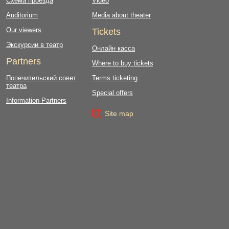
Схема проезда
Video
Auditorium
Media about theater
Our viewers
Tickets
Экскурсии в театр
Онлайн касса
Partners
Where to buy tickets
Попечительский совет
Terms ticketing
театра
Special offers
Information Partners
Site map