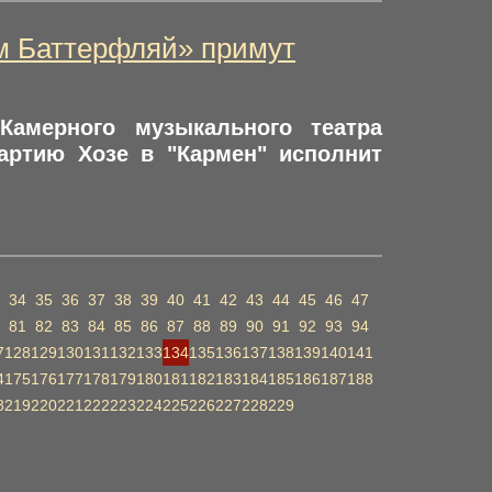
м Баттерфляй» примут
Камерного музыкального театра
артию Хозе в "Кармен" исполнит
34
35
36
37
38
39
40
41
42
43
44
45
46
47
81
82
83
84
85
86
87
88
89
90
91
92
93
94
7
128
129
130
131
132
133
134
135
136
137
138
139
140
141
4
175
176
177
178
179
180
181
182
183
184
185
186
187
188
8
219
220
221
222
223
224
225
226
227
228
229