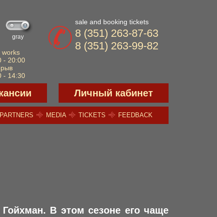
sale and booking tickets
8 (351) 263-87-63
gray
8 (351) 263-99-82
 works
 - 20:00
ерыв
 - 14:30
кансии
Личный кабинет
PARTNERS
MEDIA
TICKETS
FEEDBACK
 Гойхман. В этом сезоне его чаще