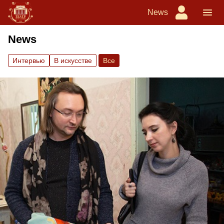
News
News
Интервью
В искусстве
Вce