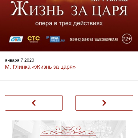
января 7 2020
М. Глинка «Жизнь за царя»
navigate_before
navigate_next