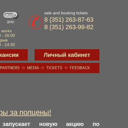
sale and booking tickets
8 (351) 263-87-63
gray
8 (351) 263-99-82
 works
 - 20:00
ерыв
 - 14:30
кансии
Личный кабинет
PARTNERS
MEDIA
TICKETS
FEEDBACK
ры за полцены!
и запускает новую акцию по