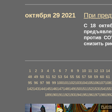
октября 29 2021
При пред
С 18 октя
предъявле
против CO
снизить ри
1
2
3
4
5
6
7
8
9
10
11
12
13
14
48
49
50
51
52
53
54
55
56
57
58
59
60
61
95
96
97
98
99
100
101
102
103
104
105
106
107
108
142
143
144
145
146
147
148
149
150
151
152
153
154
155
189
190
191
192
193
194
195
196
197
198
199
PLAYB