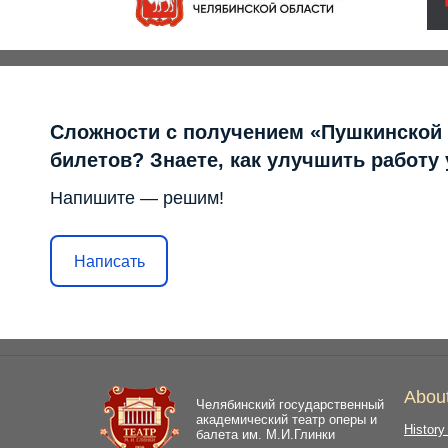
Сложности с получением «Пушкинской
билетов? Знаете, как улучшить работу
Напишите — решим!
Написать
Abou
Челябинский государственный
академический театр оперы и
History
балета им. М.И.Глинки