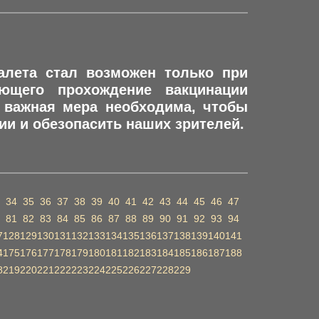
алета стал возможен только при
ющего прохождение вакцинации
а важная мера необходима, чтобы
ии и обезопасить наших зрителей.
34
35
36
37
38
39
40
41
42
43
44
45
46
47
81
82
83
84
85
86
87
88
89
90
91
92
93
94
7
128
129
130
131
132
133
134
135
136
137
138
139
140
141
4
175
176
177
178
179
180
181
182
183
184
185
186
187
188
8
219
220
221
222
223
224
225
226
227
228
229