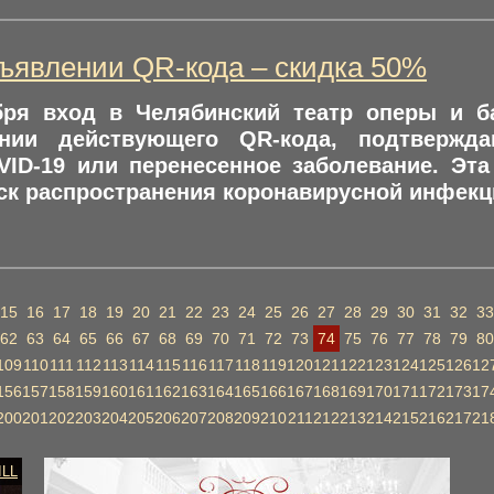
ъявлении QR-кода – скидка 50%
бря вход в Челябинский театр оперы и б
нии действующего QR-кода, подтвержда
VID-19 или перенесенное заболевание. Эт
ск распространения коронавирусной инфекц
15
16
17
18
19
20
21
22
23
24
25
26
27
28
29
30
31
32
33
62
63
64
65
66
67
68
69
70
71
72
73
74
75
76
77
78
79
80
109
110
111
112
113
114
115
116
117
118
119
120
121
122
123
124
125
126
12
156
157
158
159
160
161
162
163
164
165
166
167
168
169
170
171
172
173
17
200
201
202
203
204
205
206
207
208
209
210
211
212
213
214
215
216
217
21
ILL