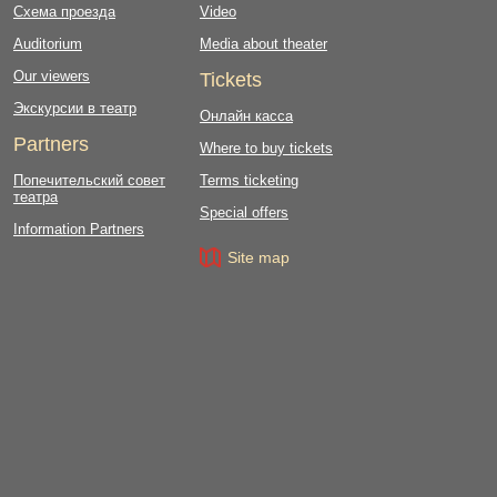
Схема проезда
Video
Auditorium
Media about theater
Our viewers
Tickets
Экскурсии в театр
Онлайн касса
Partners
Where to buy tickets
Попечительский совет
Terms ticketing
театра
Special offers
Information Partners
Site map