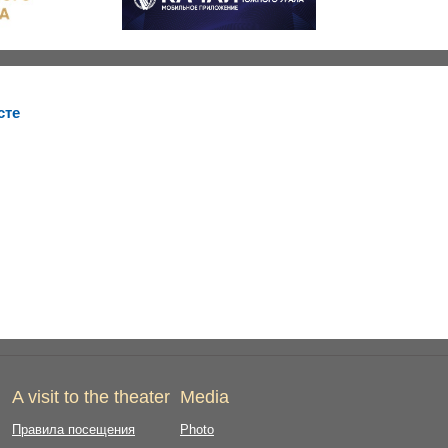
сте
A visit to the theater
Media
Правила посещения
Photo