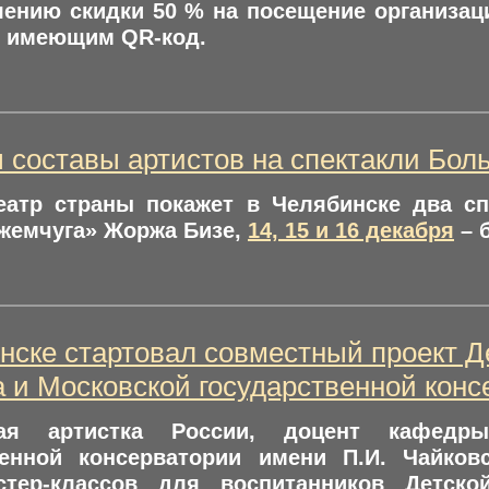
лению скидки 50 % на посещение организац
, имеющим QR-код.
 составы артистов на спектакли Бол
еатр страны покажет в Челябинске два с
 жемчуга» Жоржа Бизе,
14, 15 и 16 декабря
– 
нске стартовал совместный проект Д
а и Московской государственной кон
ная артистка России, доцент кафедр
венной консерватории имени П.И. Чайков
тер-классов для воспитанников Детско