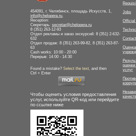
Requisi
454091, г. Челябинск, площадь Искусств, 1,
Jobs
info@chelopera.ru
,
Reception:
Officia
Секретарь:
secretar@chelopera.ru
8 (351) 263-12-93
Technic
Отдел рекламы и заказ экскурсий: 8 (351) 2-632-
632
Contac
Отдел продаж: 8 (351) 263-99-82, 8 (351) 263-87-
Оценка
63
учрежд
Cash works: 10:00 - 20:00
Перерыв: 14:00 - 14:30
Резуль
оценки
Found a mistake?
Select the text
, and then
услуг
Ctrl + Enter
Против
корруп
Незави
Чтобы оценить условия предоставления
качест
услуг, используйте QR-код или перейдите
по ссылке ниже