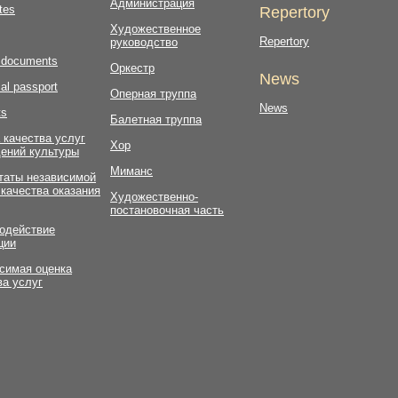
Администрация
tes
Repertory
Художественное
Repertory
руководство
l documents
Оркестр
News
al passport
Оперная труппа
News
ts
Балетная труппа
 качества услуг
Хор
ений культуры
Миманс
таты независимой
 качества оказания
Художественно-
постановочная часть
одействие
ции
симая оценка
ва услуг