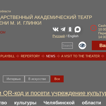
 области
ДАРСТВЕННЫЙ АКАДЕМИЧЕСКИЙ ТЕАТР
НИ М. И. ГЛИНКИ
Cash
10:00
зон
Пер
Русский
/
English
14:00
Ва
Search
PLAYBILL
REPERTORY
NEWS
A VISIT TO THE THEATER
Интервью
В искусстве
Вce
 QR-код и посети учреждение культу
ство культуры Челябинской област