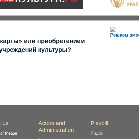
Решаем вме
 карты» или приобретением
 учреждений культуры?
t us
Actors and
Playbill
Administration
 of theater
Playbill