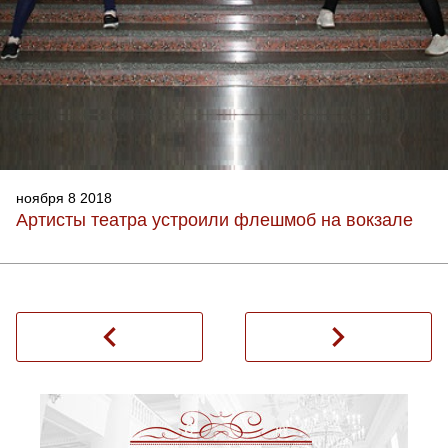
ноября 8 2018
Артисты театра устроили флешмоб на вокзале
navigate_before
navigate_next