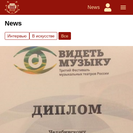
News
News
Интервью
В искусстве
Вce