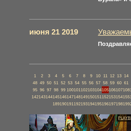
июня 21 2019
Уважаемы
Поздравляе
1
2
3
4
5
6
7
8
9
10
11
12
13
14
48
49
50
51
52
53
54
55
56
57
58
59
60
61
95
96
97
98
99
100
101
102
103
104
105
106
107
108
142
143
144
145
146
147
148
149
150
151
152
153
154
155
189
190
191
192
193
194
195
196
197
198
199
PLAYB