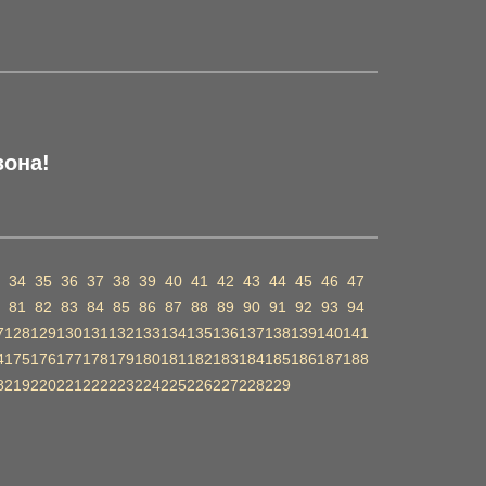
зона!
34
35
36
37
38
39
40
41
42
43
44
45
46
47
81
82
83
84
85
86
87
88
89
90
91
92
93
94
7
128
129
130
131
132
133
134
135
136
137
138
139
140
141
4
175
176
177
178
179
180
181
182
183
184
185
186
187
188
8
219
220
221
222
223
224
225
226
227
228
229