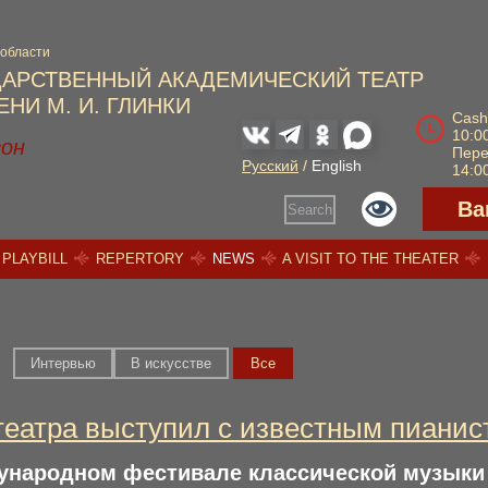
 области
ДАРСТВЕННЫЙ АКАДЕМИЧЕСКИЙ ТЕАТР
НИ М. И. ГЛИНКИ
Cash
10:00
зон
Пер
Русский
/
English
14:00
Ва
Search
PLAYBILL
REPERTORY
NEWS
A VISIT TO THE THEATER
Интервью
В искусстве
Вce
театра выступил с известным пианис
дународном фестивале классической музык