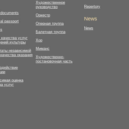
Художественное
Repertory
руководство
l documents
Оркестр
News
al passport
Оперная труппа
News
ts
Балетная труппа
 качества услуг
Хор
ений культуры
Миманс
таты независимой
 качества оказания
Художественно-
постановочная часть
одействие
ции
симая оценка
ва услуг