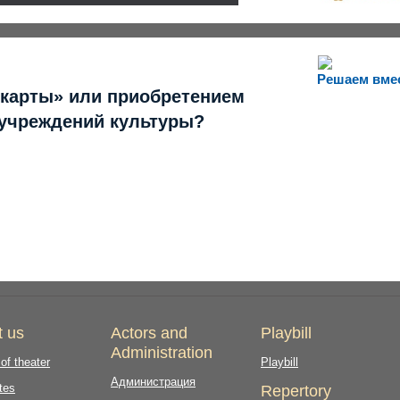
Решаем вме
 карты» или приобретением
 учреждений культуры?
t us
Actors and
Playbill
Administration
 of theater
Playbill
Администрация
tes
Repertory