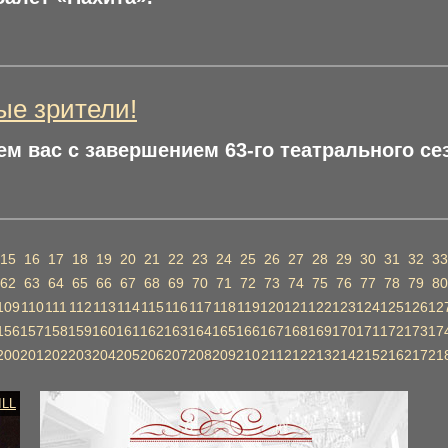
е зрители!
м вас с завершением 63-го театрального се
15
16
17
18
19
20
21
22
23
24
25
26
27
28
29
30
31
32
33
62
63
64
65
66
67
68
69
70
71
72
73
74
75
76
77
78
79
80
109
110
111
112
113
114
115
116
117
118
119
120
121
122
123
124
125
126
12
156
157
158
159
160
161
162
163
164
165
166
167
168
169
170
171
172
173
17
200
201
202
203
204
205
206
207
208
209
210
211
212
213
214
215
216
217
21
ILL