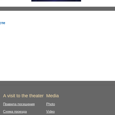
сте
A visit to the theater
Media
Правила посещения
Photo
Схема проезда
Video