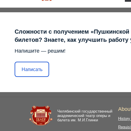
Сложности с получением «Пушкинской
билетов? Знаете, как улучшить работу
Напишите — решим!
Написать
Abou
Челябинский государственный
академический театр оперы и
History
балета им. М.И.Глинки
Requisi