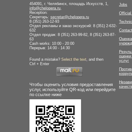
454091, г. Челябинск, площадь Искусств, 1,
Jobs
info@chelopera.ru
,
Reception:
Officia
Секретарь:
secretar@chelopera.ru
8 (351) 263-12-93
Technic
Отдел рекламы и заказ экскурсий: 8 (351) 2-632-
632
Contac
Отдел продаж: 8 (351) 263-99-82, 8 (351) 263-87-
Оценка
63
учрежд
Cash works: 10:00 - 20:00
Перерыв: 14:00 - 14:30
Резуль
оценки
Found a mistake?
Select the text
, and then
услуг
Ctrl + Enter
Против
корруп
Незави
Чтобы оценить условия предоставления
качест
услуг, используйте QR-код или перейдите
по ссылке ниже