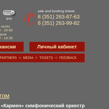
sale and booking tickets
8 (351) 263-87-63
gray
8 (351) 263-99-82
 works
 - 20:00
ерыв
 - 14:30
кансии
Личный кабинет
PARTNERS
MEDIA
TICKETS
FEEDBACK
том
и «Кармен» симфонический оркестр