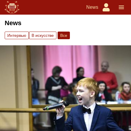
News
News
Интервью
В искусстве
Вce