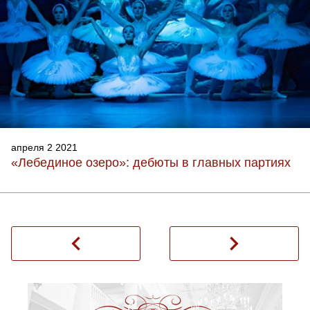
апреля 2 2021
«Лебединое озеро»: дебюты в главных партиях
navigate_before
navigate_next