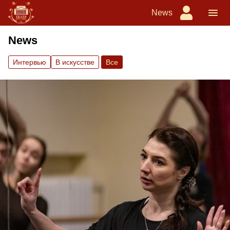
News
News
Интервью
В искусстве
Вce