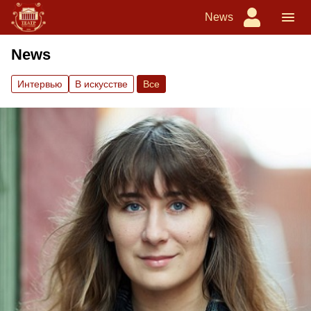
News
News
Интервью
В искусстве
Вce