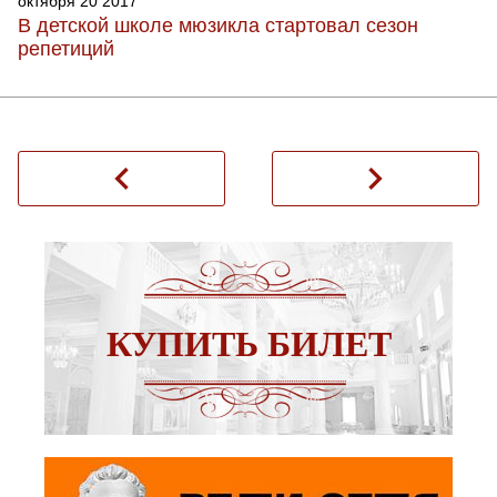
октября 20 2017
В детской школе мюзикла стартовал сезон
репетиций
navigate_before
navigate_next
КУПИТЬ БИЛЕТ