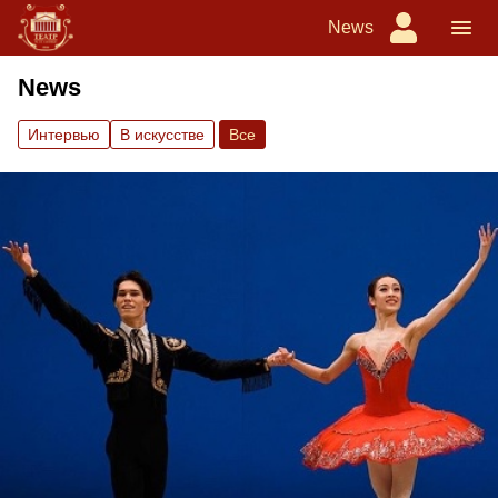
News
News
Интервью
В искусстве
Вce