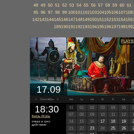
48
49
50
51
52
53
54
55
56
57
58
59
60
61
95
96
97
98
99
100
101
102
103
104
105
106
107
108
142
143
144
145
146
147
148
149
150
151
152
153
154
155
189
190
191
192
193
194
195
196
197
198
199
PLAYB
17.09
<
Сентябрь
>
mo
tu
we
th
fr
sa
18:30
31
01
02
03
04
05
07
08
09
10
11
12
Князь Игорь
14
15
16
17
18
19
опера в трех
действиях
21
22
23
24
25
26