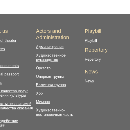
t us
Actors and
Playbill
Administration
 of theater
Playbill
Администрация
tes
Repertory
Художественное
Repertory
руководство
l documents
Оркестр
News
al passport
Оперная труппа
News
ts
Балетная труппа
 качества услуг
Хор
ений культуры
Миманс
таты независимой
 качества оказания
Художественно-
постановочная часть
одействие
ции