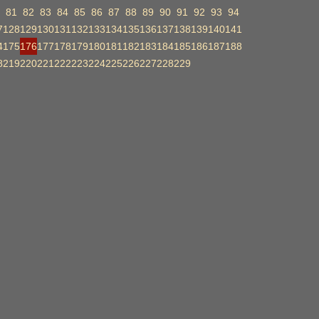
81
82
83
84
85
86
87
88
89
90
91
92
93
94
7
128
129
130
131
132
133
134
135
136
137
138
139
140
141
4
175
176
177
178
179
180
181
182
183
184
185
186
187
188
8
219
220
221
222
223
224
225
226
227
228
229