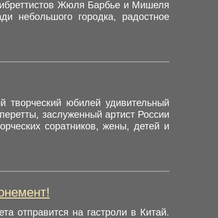
либреттистов Жюля Барбье и Мишеля
ди небольшого городка, радостное
ой творческий юбилей удивительный
оперетты, заслуженный артист России
орческих соратников, жены, детей и
онемент!
ета отправится на гастроли в Китай.