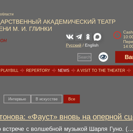
 области
ДАРСТВЕННЫЙ АКАДЕМИЧЕСКИЙ ТЕАТР
НИ М. И. ГЛИНКИ
Cash
10:00
зон
Пер
Русский
/
English
14:00
Ва
Search
PLAYBILL
REPERTORY
NEWS
A VISIT TO THE THEATER
Интервью
В искусстве
Вce
тонова: «Фауст» вновь на оперной сц
о встрече с волшебной музыкой Шарля Гуно. (