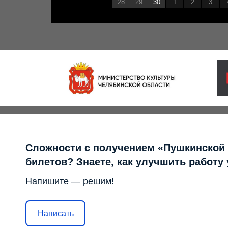
28
29
30
1
2
3
Сложности с получением «Пушкинской
билетов? Знаете, как улучшить работу
Напишите — решим!
Написать