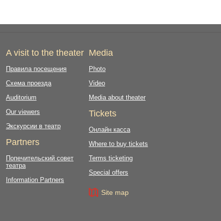
A visit to the theater
Media
Правила посещения
Photo
Схема проезда
Video
Auditorium
Media about theater
Our viewers
Tickets
Экскурсии в театр
Онлайн касса
Partners
Where to buy tickets
Попечительский совет
Terms ticketing
театра
Special offers
Information Partners
Site map