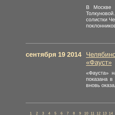
В Москве 
Толкуновой
солистки Че
поклонников
сентября 19 2014
Челябинс
«Фауст»
«Фауста» н
показана в
вновь оказа
1
2
3
4
5
6
7
8
9
10
11
12
13
14