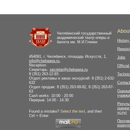
Abou
Челябинский государственный
академический театр оперы и
History
балета им. М.И.Глинки
Requisi
454091, г. Челябинск, площадь Искусств, 1,
Jobs
info@chelopera.ru
,
Reception:
Officia
Секретарь:
secretar@chelopera.ru
8 (351) 263-12-93
Technic
Отдел рекламы и заказ экскурсий: 8 (351) 2-632-
632
Contac
Отдел продаж: 8 (351) 263-99-82, 8 (351) 263-87-
Оценка
63
учрежд
Cash works: 10:00 - 20:00
Перерыв: 14:00 - 14:30
Резуль
оценки
Found a mistake?
Select the text
, and then
услуг
Ctrl + Enter
Против
корруп