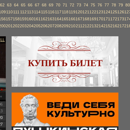
62
63
64
65
66
67
68
69
70
71
72
73
74
75
76
77
78
79
80
109
110
111
112
113
114
115
116
117
118
119
120
121
122
123
124
125
126
12
156
157
158
159
160
161
162
163
164
165
166
167
168
169
170
171
172
173
17
200
201
202
203
204
205
206
207
208
209
210
211
212
213
214
215
216
217
21
ILL
КУПИТЬ БИЛЕТ
su
06
13
20
27