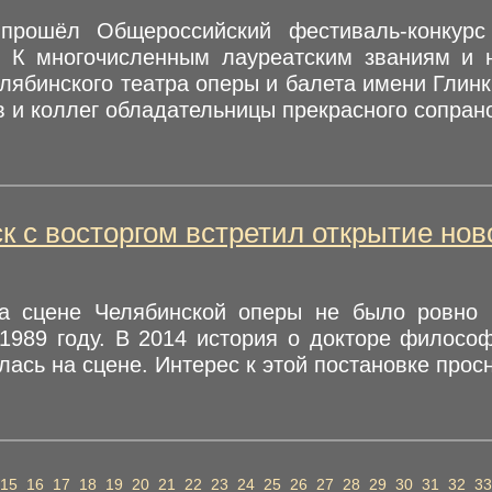
прошёл Общероссийский фестиваль-конкурс
. К многочисленным лауреатским званиям и 
лябинского театра оперы и балета имени Глин
 и коллег обладательницы прекрасного сопрано 
к с восторгом встретил открытие нов
а сцене Челябинской оперы не было ровно 
 1989 году. В 2014 история о докторе филосо
лась на сцене. Интерес к этой постановке просн
15
16
17
18
19
20
21
22
23
24
25
26
27
28
29
30
31
32
33