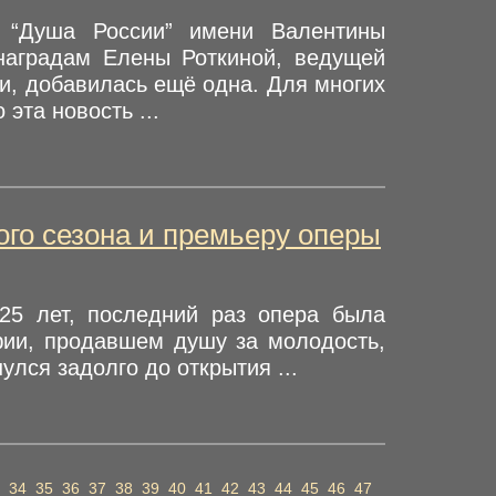
 “Душа России” имени Валентины
наградам Елены Роткиной, ведущей
ки, добавилась ещё одна. Для многих
эта новость ...
ого сезона и премьеру оперы
25 лет, последний раз опера была
фии, продавшем душу за молодость,
улся задолго до открытия ...
34
35
36
37
38
39
40
41
42
43
44
45
46
47