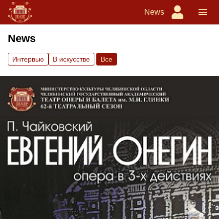
News
News
Интервью
В искусстве
Вce