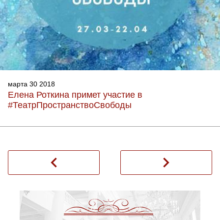
марта 30 2018
Елена Роткина примет участие в
#ТеатрПространствоСвободы
navigate_before
navigate_next