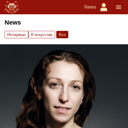
News
News
Интервью
В искусстве
Вce