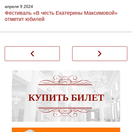
апреля 9 2024
Фестиваль «В честь Екатерины Максимовой»
отметит юбилей
navigate_before
navigate_next
КУПИТЬ БИЛЕТ