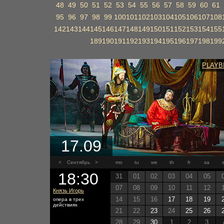
48
49
50
51
52
53
54
55
56
57
58
59
60
61
95
96
97
98
99
100
101
102
103
104
105
106
107
108
142
143
144
145
146
147
148
149
150
151
152
153
154
155
189
190
191
192
193
194
195
196
197
198
199
PLAYB
17.09
<
Сентябрь
>
mo
tu
we
th
fr
sa
18:30
31
01
02
03
04
05
07
08
09
10
11
12
Князь Игорь
14
15
16
17
18
19
опера в трех
действиях
21
22
23
24
25
26
28
29
30
1
2
3