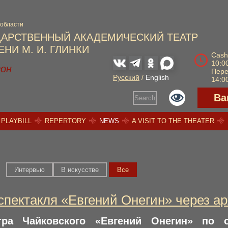
 области
ДАРСТВЕННЫЙ АКАДЕМИЧЕСКИЙ ТЕАТР
НИ М. И. ГЛИНКИ
Cash
10:00
зон
Пер
Русский
/
English
14:00
Ва
Search
PLAYBILL
REPERTORY
NEWS
A VISIT TO THE THEATER
Интервью
В искусстве
Вce
спектакля «Евгений Онегин» через 
тра Чайковского «Евгений Онегин» по 