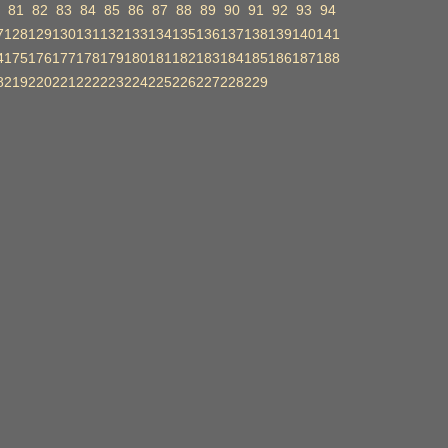
81
82
83
84
85
86
87
88
89
90
91
92
93
94
7
128
129
130
131
132
133
134
135
136
137
138
139
140
141
4
175
176
177
178
179
180
181
182
183
184
185
186
187
188
8
219
220
221
222
223
224
225
226
227
228
229