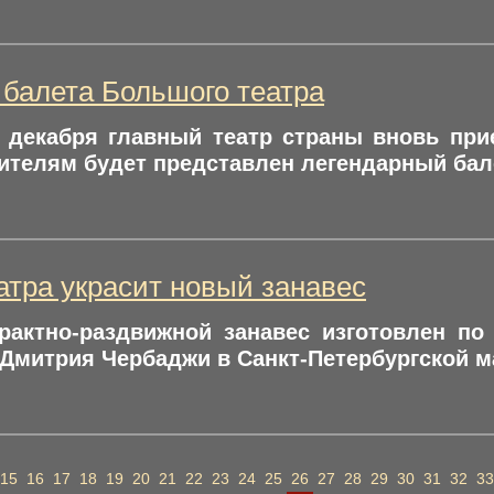
 балета Большого театра
6 декабря главный театр страны вновь пр
рителям будет представлен легендарный ба
атра украсит новый занавес
рактно-раздвижной занавес изготовлен по 
Дмитрия Чербаджи в Санкт-Петербургской м
15
16
17
18
19
20
21
22
23
24
25
26
27
28
29
30
31
32
33