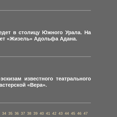
иедет в столицу Южного Урала. На
лет «Жизель» Адольфа Адана.
эскизам известного театрального
астерской «Вера».
34
35
36
37
38
39
40
41
42
43
44
45
46
47