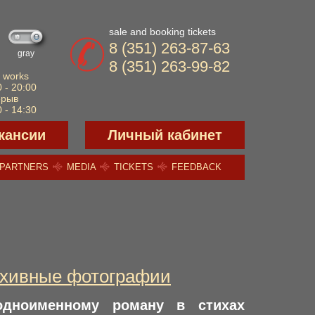
sale and booking tickets
8 (351) 263-87-63
gray
8 (351) 263-99-82
 works
 - 20:00
ерыв
 - 14:30
кансии
Личный кабинет
PARTNERS
MEDIA
TICKETS
FEEDBACK
архивные фотографии
одноименному роману в стихах