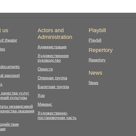
t us
Actors and
Playbill
Administration
 of theater
Playbill
Администрация
tes
Repertory
Художественное
Repertory
руководство
l documents
Оркестр
News
al passport
Оперная труппа
News
ts
Балетная труппа
 качества услуг
Хор
ений культуры
Миманс
таты независимой
 качества оказания
Художественно-
постановочная часть
одействие
ции