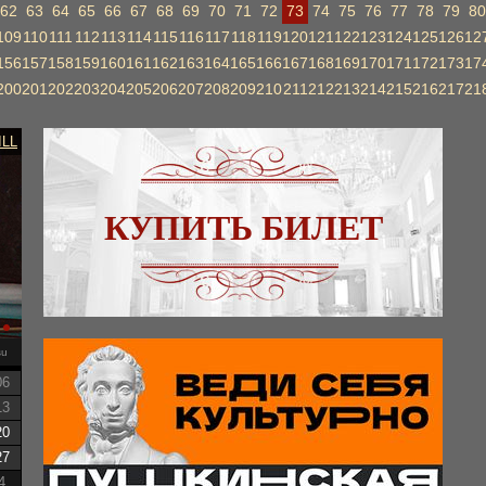
62
63
64
65
66
67
68
69
70
71
72
73
74
75
76
77
78
79
80
109
110
111
112
113
114
115
116
117
118
119
120
121
122
123
124
125
126
12
156
157
158
159
160
161
162
163
164
165
166
167
168
169
170
171
172
173
17
200
201
202
203
204
205
206
207
208
209
210
211
212
213
214
215
216
217
21
ILL
КУПИТЬ БИЛЕТ
su
06
13
20
27
4