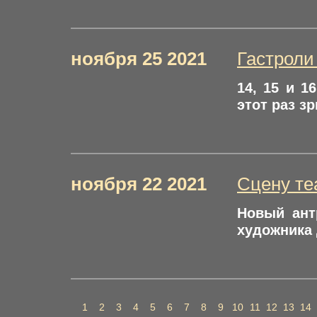
ноября 25 2021
Гастроли
14, 15 и 1
этот раз з
ноября 22 2021
Сцену те
Новый ант
художника 
1
2
3
4
5
6
7
8
9
10
11
12
13
14