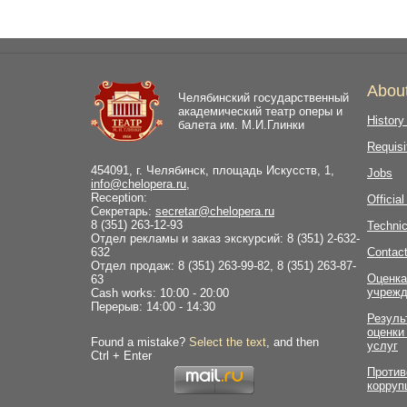
Abou
Челябинский государственный
академический театр оперы и
History
балета им. М.И.Глинки
Requisi
454091, г. Челябинск, площадь Искусств, 1,
Jobs
info@chelopera.ru
,
Reception:
Officia
Секретарь:
secretar@chelopera.ru
8 (351) 263-12-93
Technic
Отдел рекламы и заказ экскурсий: 8 (351) 2-632-
632
Contac
Отдел продаж: 8 (351) 263-99-82, 8 (351) 263-87-
Оценка
63
учрежд
Cash works: 10:00 - 20:00
Перерыв: 14:00 - 14:30
Резуль
оценки
Found a mistake?
Select the text
, and then
услуг
Ctrl + Enter
Против
корруп