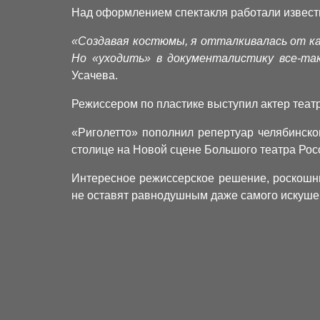
Над оформлением спектакля работали известн
«Создавая костюмы, я отталкивалась от ка
Но «уходить» в документалистику все-так
Усачева.
Режиссером по пластике выступил актер теат
«Риголетто» пополнил репертуар челябинско
столице на Новой сцене Большого театра Рос
Интересное режиссерское решение, роскошны
не оставят равнодушным даже самого искушен