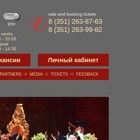
sale and booking tickets
8 (351) 263-87-63
gray
8 (351) 263-99-82
 works
 - 20:00
ерыв
 - 14:30
кансии
Личный кабинет
PARTNERS
MEDIA
TICKETS
FEEDBACK