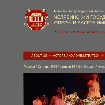
Министерство культуры Челябинской
ЧЕЛЯБИНСКИЙ ГОСУ
ОПЕРЫ И БАЛЕТА ИМЕ
71-й театральный се
ABOUT US
ACTORS AND ADMINISTRATION
Главная
/
Октябрь 2026
/
октября 16
/
Дж. Верди «Ригол