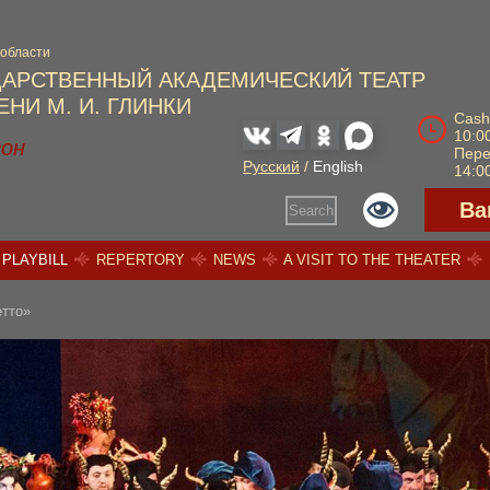
 области
ДАРСТВЕННЫЙ АКАДЕМИЧЕСКИЙ ТЕАТР
НИ М. И. ГЛИНКИ
Cash
10:00
зон
Пер
Русский
/
English
14:00
Ва
Search
PLAYBILL
REPERTORY
NEWS
A VISIT TO THE THEATER
етто»