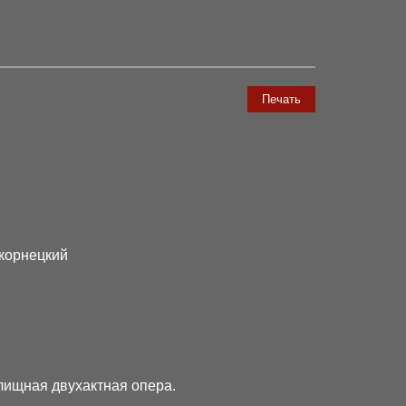
Печать
корнецкий
лищная двухактная опера.