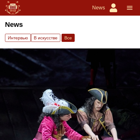
News
News
Интервью
В искусстве
Вce