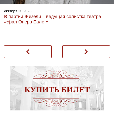
октября 20 2025
В партии Жизели – ведущая солистка театра
«Урал Опера Балет»
navigate_before
navigate_next
КУПИТЬ БИЛЕТ