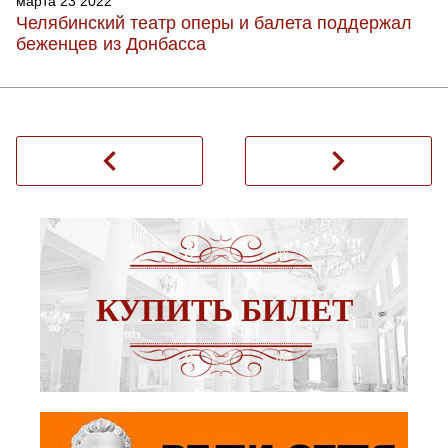
марта 23 2022
Челябинский театр оперы и балета поддержал
беженцев из Донбасса
navigate_before
navigate_next
КУПИТЬ БИЛЕТ