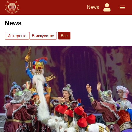
News
News
Интервью
В искусстве
Вce