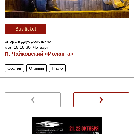
Вuy ticket
опера в двух действиях
мая 15 18:30, Четверг
П. Чайковский «Иоланта»
Состав
Отзывы
Photo
navigate_before
navigate_next