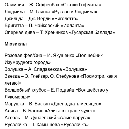
Олимпия – Ж. Оффенбах «Сказки Гофмана»
Людмила – М. Глинка «Руслан и Людмила»
Джильда – Дж. Верди «Риголетто»
Бригитта – П. Чайковский «Иоланта»
Оперная дива – Т. Хренников «Гусарская баллада»
Мюзиклы
Розовая фея/Она – И. Якушенко «Волшебник
Изумрудного города»
Золушка – А. Спадавеккиа «Золушка»
Звезда – Э. Глейзер, О. Стебунова «Посмотри, как я
летаю!»
Волшебный клубок – Е. Подгайц «Волшебство у
Лукоморья»
Марушка – В. Баскин «Двенадцать месяцев»
Алиса – В. Баскин «Алиса в стране чудес»
Ассоль – М. Дунаевский «Алые паруса»
Русалочка – Т. Камышева «Русалочка»