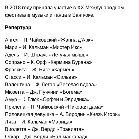
В 2018 году приняла участие в XX Международном
фестивале музыки и танца в Бангкоке.
Репертуар
Ангел – П. Чайковский «Жанна д’Арк»
Мари – И. Кальман «Мистер Икс»
Адель – И. Штраус «Летучая мышь»
Сопрано – К. Орф «Кармина Бурана»
Фраскита – Ж. Бизе «Кармен»
Стасси – И. Кальман «Сильва»
Валентина – Ф. Легар «Веселая вдова»
Мюзетта – Дж. Пуччини «Богема»
Амур – К. Глюк «Орфей и Эвридика»
Прилепа – П. Чайковский «Пиковая дама»
Половецкая девушка – А. Бородин «Князь Игорь»
Лиза – И. Кальман «Марица»
Виолетта – Дж. Верди «Травиата»
Оскар – Дж. Верди «Бал-маскарад»