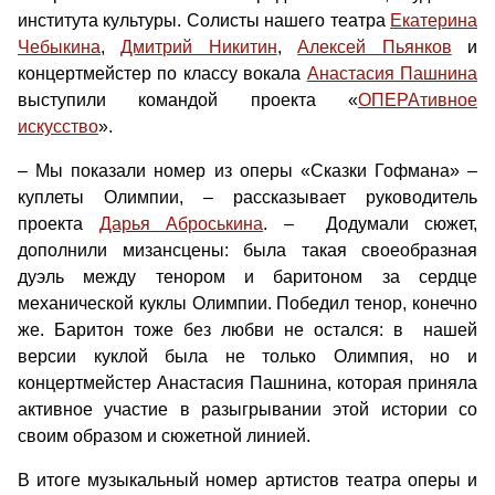
института культуры. Солисты нашего театра
Екатерина
Чебыкина
,
Дмитрий Никитин
,
Алексей Пьянков
и
концертмейстер по классу вокала
Анастасия Пашнина
выступили командой проекта «
ОПЕРАтивное
искусство
».
– Мы показали номер из оперы «Сказки Гофмана» –
куплеты Олимпии, – рассказывает руководитель
проекта
Дарья Аброськина
. – Додумали сюжет,
дополнили мизансцены: была такая своеобразная
дуэль между тенором и баритоном за сердце
механической куклы Олимпии. Победил тенор, конечно
же. Баритон тоже без любви не остался: в нашей
версии куклой была не только Олимпия, но и
концертмейстер Анастасия Пашнина, которая приняла
активное участие в разыгрывании этой истории со
своим образом и сюжетной линией.
В итоге музыкальный номер артистов театра оперы и