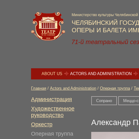
Министерство культуры Челябинской
ЧЕЛЯБИНСКИЙ ГОСУ
ОПЕРЫ И БАЛЕТА ИМЕ
71-й театральный се
ABOUT US
ACTORS AND ADMINISTRATION
Главная
/
Actors and Administration
/
Оперная труппа
/
Те
Администрация
Сопрано
Меццо-с
Художественное
руководство
Александр П
Оркестр
Оперная труппа