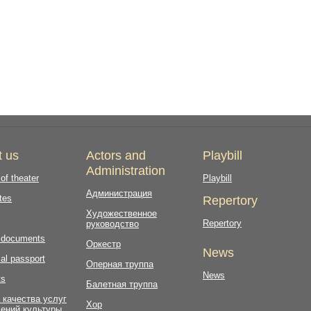
t us
Actors and
Playbill
Administration
 of theater
Playbill
Администрация
tes
Repertory
Художественное
Repertory
руководство
l documents
Оркестр
News
al passport
Оперная труппа
News
ts
Балетная труппа
 качества услуг
Хор
ений культуры