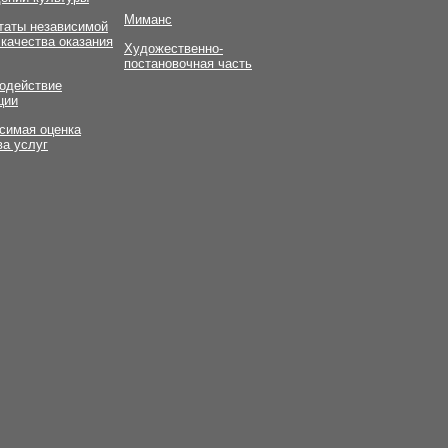
Миманс
таты независимой
 качества оказания
Художественно-
постановочная часть
одействие
ции
симая оценка
ва услуг