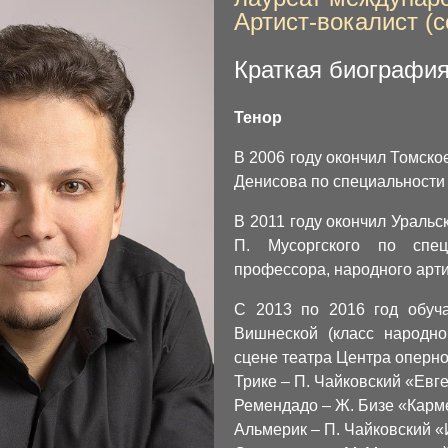
Артист-вокалист (с
Краткая биографи
Тенор
В 2006 году окончил Томско
Денисова по специальности 
В 2011 году окончил Ураль
П. Мусоргского по спец
профессора, народного арти
С 2013 по 2016 год обуч
Вишнеской (класс народно
сцене театра Центра оперно
Трике – П. Чайковский «Евг
Ремендадо – Ж. Бизе «Карм
Альмерик – П. Чайковский 