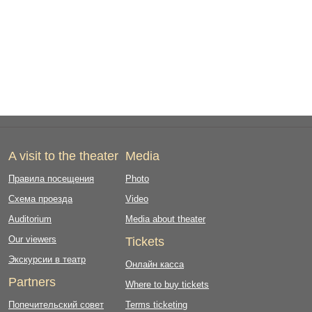
A visit to the theater
Media
Правила посещения
Photo
Схема проезда
Video
Auditorium
Media about theater
Our viewers
Tickets
Экскурсии в театр
Онлайн касса
Partners
Where to buy tickets
Попечительский совет
Terms ticketing