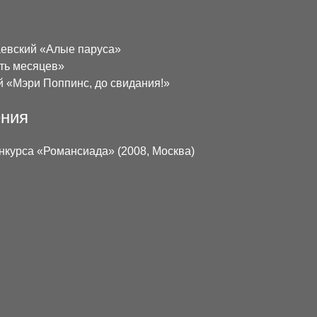
евский «Алые паруса»
ать месяцев»
й «Мэри Поппинс, до свидания!»
ения
нкурса «Романсиада» (2008, Москва)