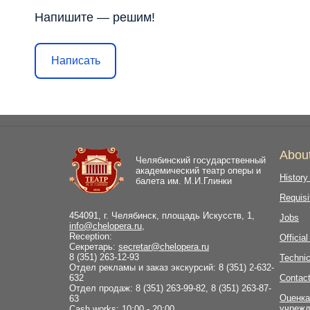
Напишите — решим!
Написать
Abou
Челябинский государственный
академический театр оперы и
History
балета им. М.И.Глинки
Requisi
454091, г. Челябинск, площадь Искусств, 1,
Jobs
info@chelopera.ru
,
Reception:
Officia
Секретарь:
secretar@chelopera.ru
8 (351) 263-12-93
Technic
Отдел рекламы и заказ экскурсий: 8 (351) 2-632-
632
Contac
Отдел продаж: 8 (351) 263-99-82, 8 (351) 263-87-
Оценка
63
учрежд
Cash works: 10:00 - 20:00