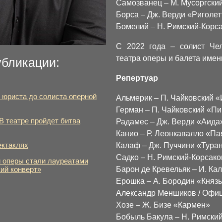
Самозванец – М. Мусоргски
Борса – Дж. Верди «Риголет
Бомелий – Н. Римский-Корс
С 2022 года – солист Чел
театра оперы и балета имени
убликации:
Репертуар
 юриста до солиста оперной
Альмерик – П. Чайковский 
Герман – П. Чайковский «П
В театре пройдет битва
Радамес – Дж. Верди «Аида
Канио – Р. Леонкавалло «П
ектаклях
Калаф – Дж. Пуччини «Тура
Садко – Н. Римский-Корсак
 оперы стали лауреатами
Барон де Кревельяк – И. Ка
ий конверт»
Ерошка – А. Бородин «Князь
Александр Меншиков / Офиц
Хозе – Ж. Бизе «Кармен»
Бобыль Бакула – Н. Римски