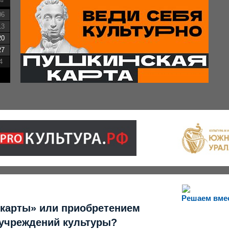
su
06
13
20
27
4
Решаем вме
 карты» или приобретением
 учреждений культуры?