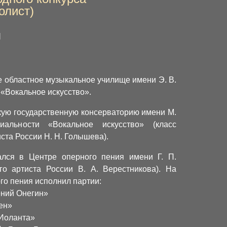
олист)
я
е областное музыкальное училище имени Э. В.
«Вокальное искусство».
скую государственную консерваторию имени М.
иальности «Вокальное искусство» (класс
ста России Н. Н. Голышева).
ался в Центре оперного пения имени Г. П.
го артиста России В. А. Верестникова). На
го пения исполнил партии:
ений Онегин»
ен»
«Иоланта»