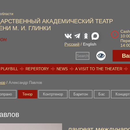
 области
ДАРСТВЕННЫЙ АКАДЕМИЧЕСКИЙ ТЕАТР
НИ М. И. ГЛИНКИ
Cash
10:00
зон
Пер
Русский
/
English
14:00
Ва
Search
PLAYBILL
REPERTORY
NEWS
A VISIT TO THE THEATER
нор
/
Александр Павлов
опрано
Тенор
Контртенор
Баритон
Бас
Концерт
авлов
лауреат междунаро