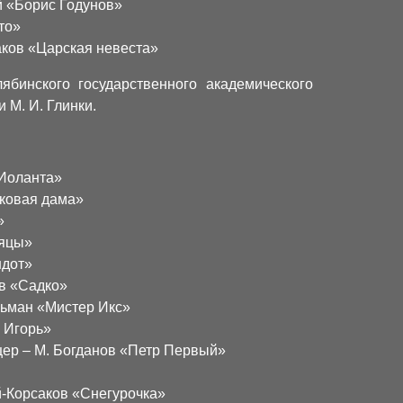
й «Борис Годунов»
то»
аков «Царская невеста»
ябинского государственного академического
 М. И. Глинки.
«Иоланта»
иковая дама»
»
аяцы»
ндот»
ов «Садко»
льман «Мистер Икс»
 Игорь»
ер – М. Богданов «Петр Первый»
й-Корсаков «Снегурочка»