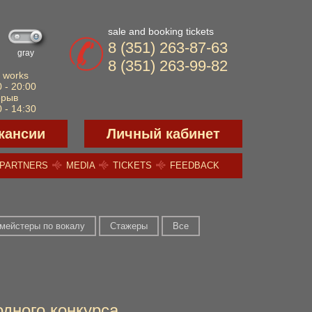
sale and booking tickets
8 (351) 263-87-63
gray
8 (351) 263-99-82
 works
 - 20:00
ерыв
 - 14:30
кансии
Личный кабинет
PARTNERS
MEDIA
TICKETS
FEEDBACK
мейстеры по вокалу
Стажеры
Все
дного конкурса