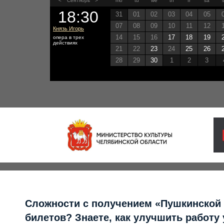
<
Сентябрь
>
mo
tu
we
th
fr
sa
18:30
31
01
02
03
04
05
07
08
09
10
11
12
Князь Игорь
14
15
16
17
18
19
опера в трех
действиях
21
22
23
24
25
26
28
29
30
1
2
3
Сложности с получением «Пушкинской
билетов? Знаете, как улучшить работу