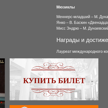
Мюзиклы
Меннерс-младший – М. Дуна
Янко – В. Баскин «Двенадц
Мисс Эндрю – М. Дунаевски
Награды и достиж
Лауреат международного ко
ILL
КУПИТЬ БИЛЕТ