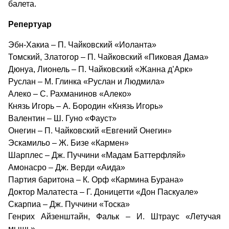
балета.
Репертуар
Эбн-Хакиа – П. Чайковский «Иоланта»
Томский, Златогор – П. Чайковский «Пиковая Дама»
Дюнуа, Лионель – П. Чайковский «Жанна д’Арк»
Руслан – М. Глинка «Руслан и Людмила»
Алеко – С. Рахманинов «Алеко»
Князь Игорь – А. Бородин «Князь Игорь»
Валентин – Ш. Гуно «Фауст»
Онегин – П. Чайковский «Евгений Онегин»
Эскамильо – Ж. Бизе «Кармен»
Шарплес – Дж. Пуччини «Мадам Баттерфляй»
Амонасро – Дж. Верди «Аида»
Партия баритона – К. Орф «Кармина Бурана»
Доктор Малатеста – Г. Доницетти «Дон Паскуале»
Скарпиа – Дж. Пуччини «Тоска»
Генрих Айзенштайн, Фальк – И. Штраус «Летучая
мышь»