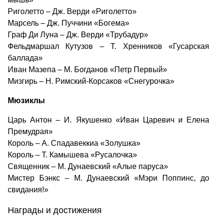
Риголетто – Дж. Верди «Риголетто»
Марсель – Дж. Пуччини «Богема»
Граф Ди Луна – Дж. Верди «Трубадур»
Фельдмаршал Кутузов – Т. Хренников «Гусарская
баллада»
Иван Мазепа – М. Богданов «Петр Первый»
Мизгирь – Н. Римский-Корсаков «Снегурочка»
Мюзиклы
Царь Антон – И. Якушенко «Иван Царевич и Елена
Премудрая»
Король – А. Спадавеккиа «Золушка»
Король – Т. Камышева «Русалочка»
Священник – М. Дунаевский «Алые паруса»
Мистер Бэнкс – М. Дунаевский «Мэри Поппинс, до
свидания!»
Награды и достижения