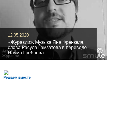
12.05.2020
«Журавли». Музыка Яна Френкеля,
слова Расула Гамзатова в переводе
Наума Гребнева
Решаем вместе