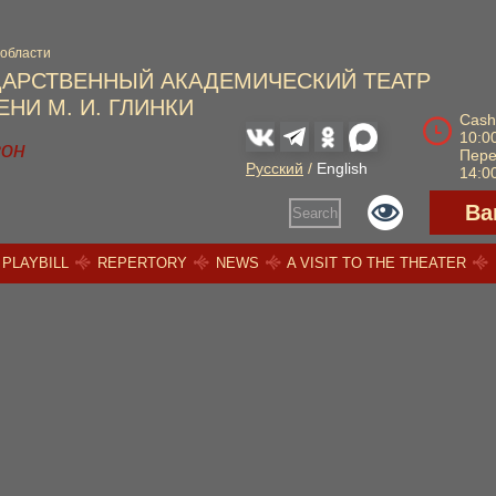
 области
ДАРСТВЕННЫЙ АКАДЕМИЧЕСКИЙ ТЕАТР
НИ М. И. ГЛИНКИ
Cash
10:00
зон
Пер
Русский
/
English
14:00
Ва
Search
PLAYBILL
REPERTORY
NEWS
A VISIT TO THE THEATER