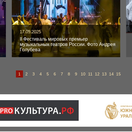
17.09.2025
II Фестиваль мировых премьер
музыкальных театров России. Фото Андрея
Голубева
1
2
3
4
5
6
7
8
9
10
11
12
13
14
15