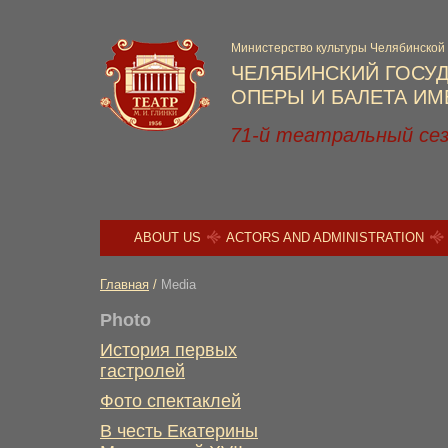
Министерство культуры Челябинской
ЧЕЛЯБИНСКИЙ ГОСУ
ОПЕРЫ И БАЛЕТА ИМЕ
71-й театральный се
ABOUT US
ACTORS AND ADMINISTRATION
Главная
/
Media
Photo
История первых
гастролей
Фото спектаклей
В честь Екатерины