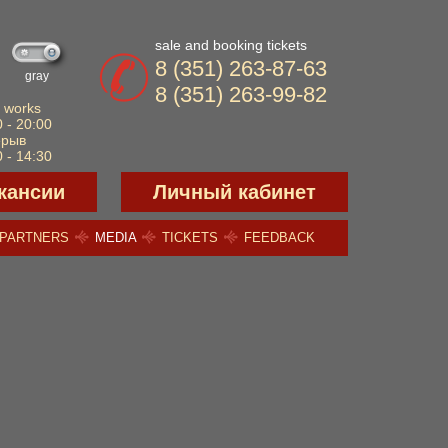
sale and booking tickets
8 (351) 263-87-63
gray
8 (351) 263-99-82
 works
 - 20:00
ерыв
 - 14:30
кансии
Личный кабинет
PARTNERS
MEDIA
TICKETS
FEEDBACK