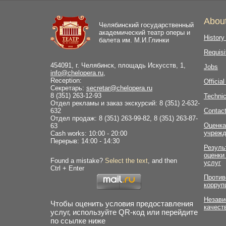
Abou
Челябинский государственный
академический театр оперы и
History
балета им. М.И.Глинки
Requisi
454091, г. Челябинск, площадь Искусств, 1,
Jobs
info@chelopera.ru
,
Reception:
Officia
Секретарь:
secretar@chelopera.ru
8 (351) 263-12-93
Technic
Отдел рекламы и заказ экскурсий: 8 (351) 2-632-
632
Contac
Отдел продаж: 8 (351) 263-99-82, 8 (351) 263-87-
Оценка
63
учрежд
Cash works: 10:00 - 20:00
Перерыв: 14:00 - 14:30
Резуль
оценки
Found a mistake?
Select the text
, and then
услуг
Ctrl + Enter
Против
корруп
Незави
Чтобы оценить условия предоставления
качест
услуг, используйте QR-код или перейдите
по ссылке ниже