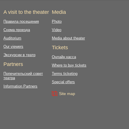
A visit to the theater
Media
Правила посещения
Photo
Схема проезда
Video
Auditorium
Media about theater
Our viewers
Tickets
Экскурсии в театр
Онлайн касса
Partners
Where to buy tickets
Попечительский совет
Terms ticketing
театра
Special offers
Information Partners
Site map