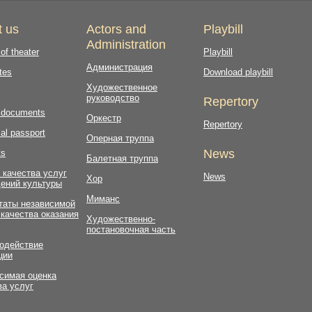
t us
Actors and
Playbill
Administration
 of theater
Playbill
Администрация
tes
Download playbill
Художественное
руководство
Repertory
l documents
Оркестр
Repertory
al passport
Оперная труппа
News
ts
Балетная труппа
 качества услуг
News
Хор
ений культуры
Миманс
таты независимой
 качества оказания
Художественно-
постановочная часть
одействие
ции
симая оценка
ва услуг