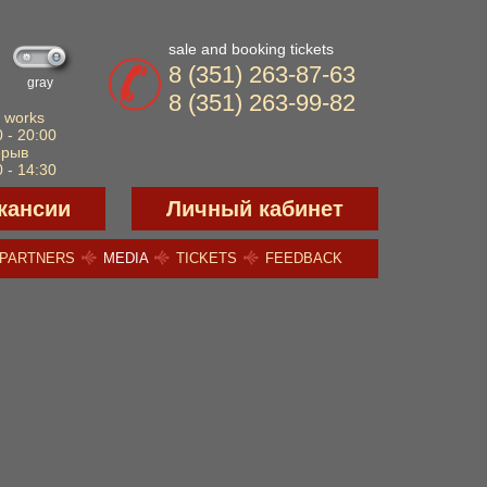
sale and booking tickets
8 (351) 263-87-63
gray
8 (351) 263-99-82
 works
 - 20:00
ерыв
 - 14:30
кансии
Личный кабинет
PARTNERS
MEDIA
TICKETS
FEEDBACK