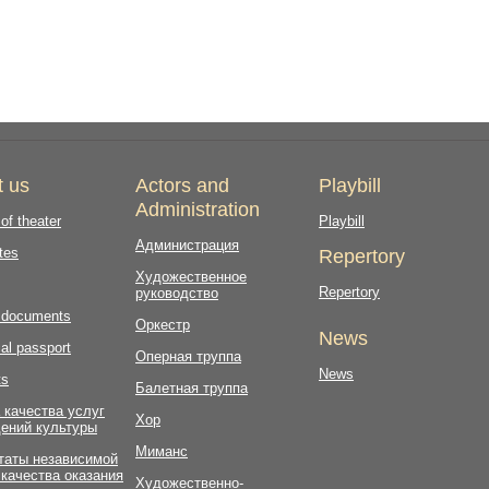
t us
Actors and
Playbill
Administration
 of theater
Playbill
Администрация
tes
Repertory
Художественное
Repertory
руководство
l documents
Оркестр
News
al passport
Оперная труппа
News
ts
Балетная труппа
 качества услуг
Хор
ений культуры
Миманс
таты независимой
 качества оказания
Художественно-