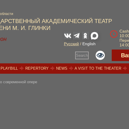
 области
ДАРСТВЕННЫЙ АКАДЕМИЧЕСКИЙ ТЕАТР
НИ М. И. ГЛИНКИ
Cash
10:00
зон
Пер
Русский
/
English
14:00
Ва
Search
PLAYBILL
REPERTORY
NEWS
A VISIT TO THE THEATER
о современной опере