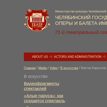
Министерство культуры Челябинской
ЧЕЛЯБИНСКИЙ ГОСУ
ОПЕРЫ И БАЛЕТА ИМЕ
71-й театральный се
ABOUT US
ACTORS AND ADMINISTRATION
Главная
/
Media
/
Video
/
В искусстве
/
Виктор Кириллов 
В искусстве
Видеофрагменты
спектаклей
«Алые паруса»: как
создается спектакль