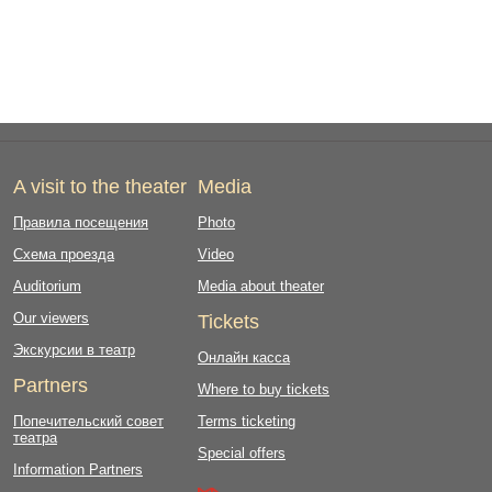
A visit to the theater
Media
Правила посещения
Photo
Схема проезда
Video
Auditorium
Media about theater
Our viewers
Tickets
Экскурсии в театр
Онлайн касса
Partners
Where to buy tickets
Попечительский совет
Terms ticketing
театра
Special offers
Information Partners