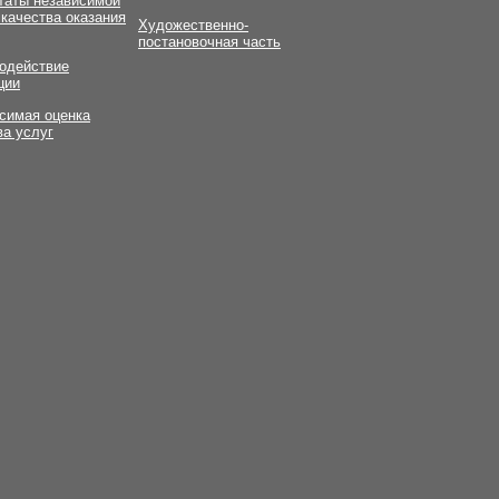
таты независимой
 качества оказания
Художественно-
постановочная часть
одействие
ции
симая оценка
ва услуг