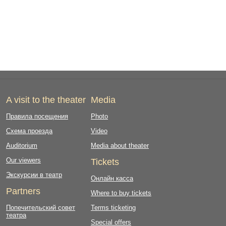
A visit to the theater
Media
Правила посещения
Photo
Схема проезда
Video
Auditorium
Media about theater
Our viewers
Tickets
Экскурсии в театр
Онлайн касса
Partners
Where to buy tickets
Попечительский совет
Terms ticketing
театра
Special offers