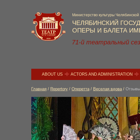
Министерство культуры Челябинской
ЧЕЛЯБИНСКИЙ ГОСУ
ОПЕРЫ И БАЛЕТА ИМЕ
71-й театральный се
ABOUT US
ACTORS AND ADMINISTRATION
Главная
/
Repertory
/
Оперетта
/
Веселая вдова
/
Отзыв