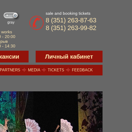
sale and booking tickets
8 (351) 263-87-63
gray
8 (351) 263-99-82
 works
 - 20:00
ерыв
 - 14:30
кансии
Личный кабинет
PARTNERS
MEDIA
TICKETS
FEEDBACK