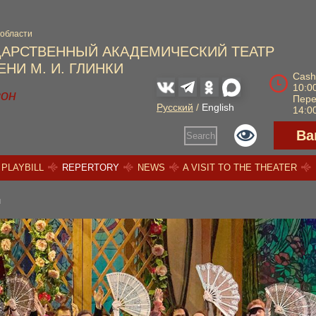
 области
ДАРСТВЕННЫЙ АКАДЕМИЧЕСКИЙ ТЕАТР
НИ М. И. ГЛИНКИ
Cash
10:00
зон
Пер
Русский
/
English
14:00
Ва
Search
PLAYBILL
REPERTORY
NEWS
A VISIT TO THE THEATER
ы