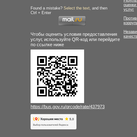
Резуль
оценки
Found a mistake?
Select the text
, and then
услуг
Ctrl + Enter
Против
корруп
Незави
Чтобы оценить условия предоставления
качест
услуг, используйте QR-код или перейдите
по ссылке ниже
https://bus.gov.ru/qrcode/rate/437973