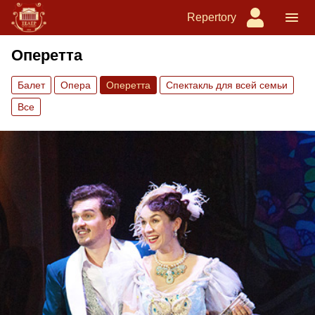
Repertory
Оперетта
Балет
Опера
Оперетта
Спектакль для всей семьи
Все