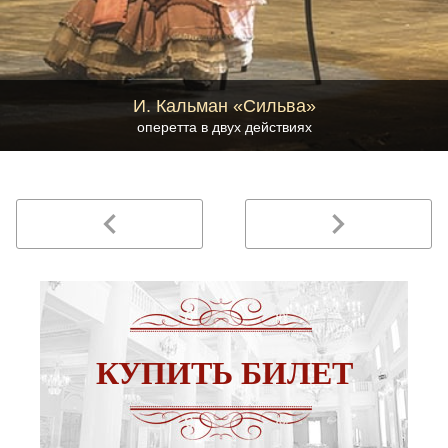
И. Кальман «Сильва»
оперетта в двух действиях
navigate_before
navigate_next
КУПИТЬ БИЛЕТ