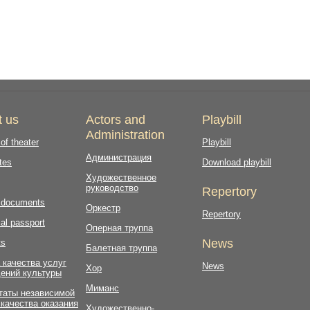
t us
Actors and
Playbill
Administration
 of theater
Playbill
Администрация
tes
Download playbill
Художественное
руководство
Repertory
l documents
Оркестр
Repertory
al passport
Оперная труппа
News
ts
Балетная труппа
 качества услуг
News
Хор
ений культуры
Миманс
таты независимой
 качества оказания
Художественно-