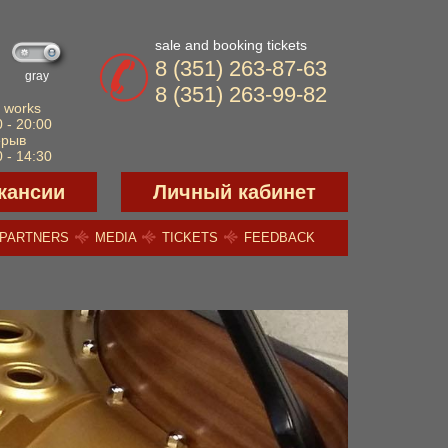
sale and booking tickets
8 (351) 263-87-63
gray
8 (351) 263-99-82
 works
 - 20:00
ерыв
 - 14:30
кансии
Личный кабинет
PARTNERS
MEDIA
TICKETS
FEEDBACK