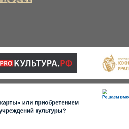
иктор Кириллов
Решаем вме
 карты» или приобретением
 учреждений культуры?