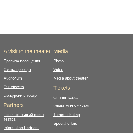
A visit to the theater
Media
Правила посещения
Photo
Схема проезда
Video
Auditorium
Media about theater
Our viewers
Tickets
Экскурсии в театр
Онлайн касса
Partners
Where to buy tickets
Попечительский совет
Terms ticketing
театра
Special offers
Information Partners