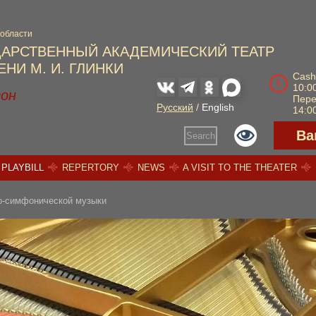
 области
ДАРСТВЕННЫЙ АКАДЕМИЧЕСКИЙ ТЕАТР
НИ М. И. ГЛИНКИ
Cash
10:00
зон
Пер
Русский
/
English
14:00
Ва
Search
PLAYBILL
REPERTORY
NEWS
A VISIT TO THE THEATER
о-симфонической музыки