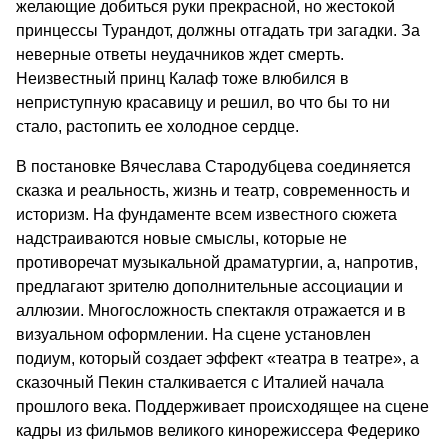
желающие добиться руки прекрасной, но жестокой
принцессы Турандот, должны отгадать три загадки. За
неверные ответы неудачников ждет смерть.
Неизвестный принц Калаф тоже влюбился в
неприступную красавицу и решил, во что бы то ни
стало, растопить ее холодное сердце.
В постановке Вячеслава Стародубцева соединяется
сказка и реальность, жизнь и театр, современность и
историзм. На фундаменте всем известного сюжета
надстраиваются новые смыслы, которые не
противоречат музыкальной драматургии, а, напротив,
предлагают зрителю дополнительные ассоциации и
аллюзии. Многосложность спектакля отражается и в
визуальном оформлении. На сцене установлен
подиум, который создает эффект «театра в театре», а
сказочный Пекин сталкивается с Италией начала
прошлого века. Поддерживает происходящее на сцене
кадры из фильмов великого кинорежиссера Федерико