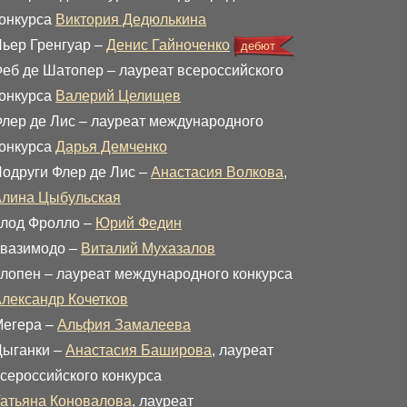
онкурса
Виктория Дедюлькина
ьер Гренгуар –
Денис Гайноченко
дебют
еб де Шатопер – лауреат всероссийского
онкурса
Валерий Целищев
лер де Лис – лауреат международного
онкурса
Дарья Демченко
одруги Флер де Лис –
Анастасия Волкова
,
лина Цыбульская
лод Фролло –
Юрий Федин
вазимодо –
Виталий Мухазалов
лопен – лауреат международного конкурса
лександр Кочетков
егера –
Альфия Замалеева
ыганки –
Анастасия Баширова
, лауреат
сероссийского конкурса
атьяна Коновалова
, лауреат