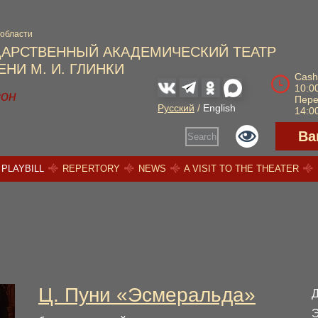
 области
ДАРСТВЕННЫЙ АКАДЕМИЧЕСКИЙ ТЕАТР
НИ М. И. ГЛИНКИ
Cash
10:00
зон
Пер
Русский
/
English
14:00
Ва
Search
PLAYBILL
REPERTORY
NEWS
A VISIT TO THE THEATER
Ц. Пуни «Эсмеральда»
Э