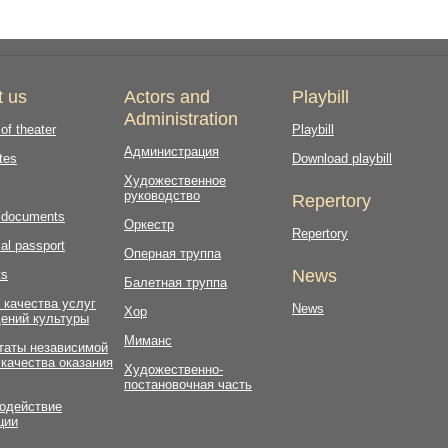
t us
Actors and
Playbill
Administration
 of theater
Playbill
Администрация
tes
Download playbill
Художественное
руководство
Repertory
l documents
Оркестр
Repertory
al passport
Оперная труппа
News
ts
Балетная труппа
 качества услуг
News
Хор
ений культуры
Миманс
таты независимой
 качества оказания
Художественно-
постановочная часть
одействие
ции