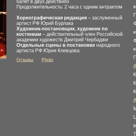
балет в двух действиях
к
Продолжительность: 2 часа с одним антрактом
П
Хореографическая редакция
– заслуженный
артист РФ Юрий Бурлака
Ф
Художник-постановщик, художник по
к
костюмам
– действительный член Российской
академии художеств Дмитрий Чербаджи
Ф
Отдельные сцены в постановке
народного
к
2+
артиста РФ Юрия Клевцова
П
Отзывы
Photo
А
К
К
К
А
М
Ц
в
Т