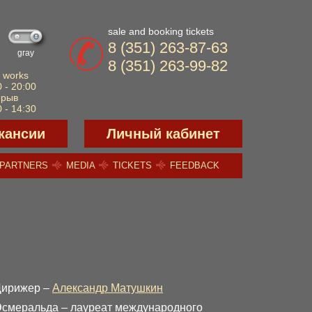
sale and booking tickets
8 (351) 263-87-63
gray
8 (351) 263-99-82
 works
 - 20:00
ерыв
 - 14:30
кансии
Личный кабинет
PARTNERS
MEDIA
TICKETS
FEEDBACK
Дирижер –
Александр Матушкин
смеральда – лауреат международного