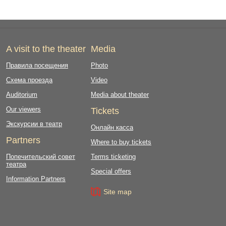
A visit to the theater
Media
Правила посещения
Photo
Схема проезда
Video
Auditorium
Media about theater
Our viewers
Tickets
Экскурсии в театр
Онлайн касса
Partners
Where to buy tickets
Попечительский совет
Terms ticketing
театра
Special offers
Information Partners
Site map