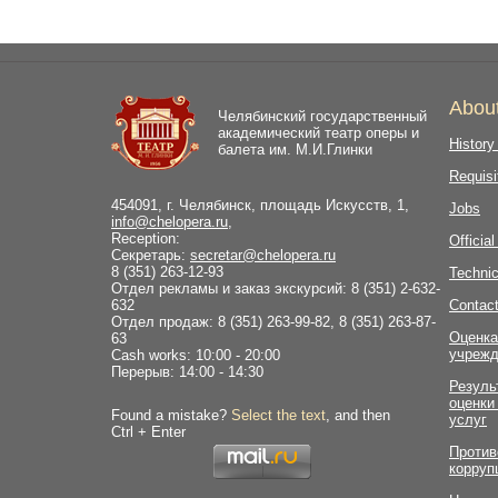
Abou
Челябинский государственный
академический театр оперы и
History
балета им. М.И.Глинки
Requisi
454091, г. Челябинск, площадь Искусств, 1,
Jobs
info@chelopera.ru
,
Reception:
Officia
Секретарь:
secretar@chelopera.ru
8 (351) 263-12-93
Technic
Отдел рекламы и заказ экскурсий: 8 (351) 2-632-
632
Contac
Отдел продаж: 8 (351) 263-99-82, 8 (351) 263-87-
Оценка
63
учрежд
Cash works: 10:00 - 20:00
Перерыв: 14:00 - 14:30
Резуль
оценки
Found a mistake?
Select the text
, and then
услуг
Ctrl + Enter
Против
корруп