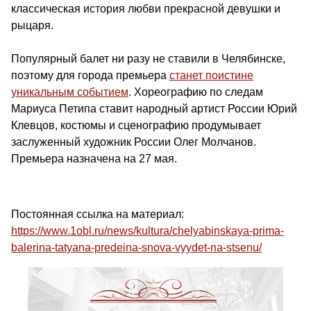
классическая история любви прекрасной девушки и
рыцаря.
Популярный балет ни разу не ставили в Челябинске,
поэтому для города премьера
станет поистине
уникальным событием
. Хореографию по следам
Мариуса Петипа ставит народный артист России Юрий
Клевцов, костюмы и сценографию продумывает
заслуженный художник России Олег Молчанов.
Премьера назначена на 27 мая.
Постоянная ссылка на материал:
https://www.1obl.ru/news/kultura/chelyabinskaya-prima-
balerina-tatyana-predeina-snova-vyydet-na-stsenu/