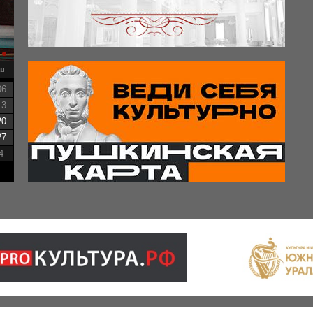
su
06
13
20
27
4