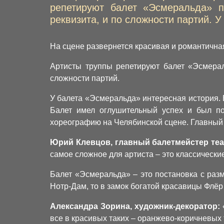
репетируют балет «Эсмеральда» п
реквизита, и по сложности партий. 
На сцене развернется красивая и романтичная
Артисты труппы репетируют балет «Эсмерал
сложности партий.
У балета «Эсмеральда» интересная история. 
Балет имел оглушительный успех и был по
хореографию на Челябинской сцене. Главный б
Юрий Клевцов, главный балетмейстер теат
самое сложное для артиста – это классически
Балет «Эсмеральда» – это постановка с раз
Нотр-Дам, то в замок богатой красавицы Флёр
Александра Зорина, художник-декоратор:
все в красивых таких – оранжево-коричневых 