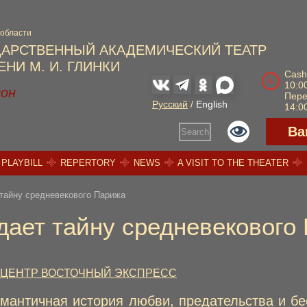
 области
ДАРСТВЕННЫЙ АКАДЕМИЧЕСКИЙ ТЕАТР
НИ М. И. ГЛИНКИ
Cash
10:00
зон
Пер
Русский
/
English
14:00
Ва
Search
PLAYBILL
REPERTORY
NEWS
A VISIT TO THE THEATER
 тайну средневекового Парижа
дает тайну средневекового
ЦЕНТР ВОСТОЧНЫЙ ЭКСПРЕСС
омантичная история любви, предательства и бе