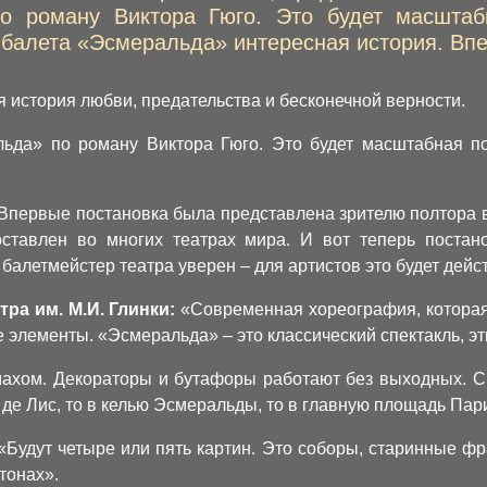
о роману Виктора Гюго. Это будет масштаб
У балета «Эсмеральда» интересная история. Впе
 история любви, предательства и бесконечной верности.
ьда» по роману Виктора Гюго. Это будет масштабная пос
Впервые постановка была представлена зрителю полтора в
ставлен во многих театрах мира. И вот теперь поста
алетмейстер театра уверен – для артистов это будет дейс
ра им. М.И. Глинки:
«Современная хореография, которая 
е элементы. «Эсмеральда» – это классический спектакль, эт
махом. Декораторы и бутафоры работают без выходных. С
 де Лис, то в келью Эсмеральды, то в главную площадь Пар
«Будут четыре или пять картин. Это соборы, старинные фр
тонах».