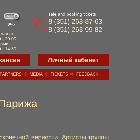
sale and booking tickets
8 (351) 263-87-63
gray
8 (351) 263-99-82
 works
 - 20:00
ерыв
 - 14:30
кансии
Личный кабинет
PARTNERS
MEDIA
TICKETS
FEEDBACK
 Парижа
сконечной верности. Артисты труппы