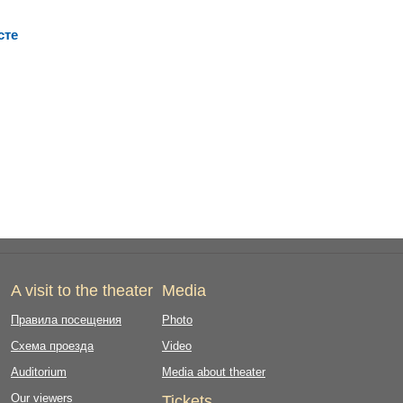
сте
A visit to the theater
Media
Правила посещения
Photo
Схема проезда
Video
Auditorium
Media about theater
Our viewers
Tickets