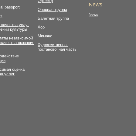
Оркестр
News
al passport
Оперная труппа
News
ts
Балетная труппа
 качества услуг
Хор
ений культуры
Миманс
таты независимой
 качества оказания
Художественно-
постановочная часть
одействие
ции
симая оценка
ва услуг