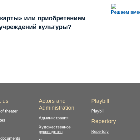
Решаем вме
 карты» или приобретением
 учреждений культуры?
t us
Actors and
Playbill
Administration
 of theater
Playbill
Администрация
tes
Repertory
Художественное
Repertory
руководство
l documents