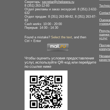
Секретарь:
secretar@chelopera.ru
8 (351) 263-12-93
Technic
Отдел рекламы и заказ экскурсий: 8 (351) 2-632-
632
Contac
Отдел продаж: 8 (351) 263-99-82, 8 (351) 263-87-
Оценка
63
учрежд
Cash works: 10:00 - 20:00
Перерыв: 14:00 - 14:30
Резуль
оценки
Found a mistake?
Select the text
, and then
услуг
Ctrl + Enter
Против
корруп
Незави
Чтобы оценить условия предоставления
качест
услуг, используйте QR-код или перейдите
по ссылке ниже