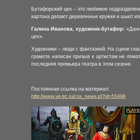
Бутафорский цех – это любимое подразделени
картона делают деревянные кружки и шьют из
Галина Иванова, художник-бутафор:
«Данн
цех».
Художники – люди с фантазией. На сцене гла
грамоте написан призыв к артистам не ломат
последняя премьера театра в этом сезоне.
Постоянная ссылка на материал:
http://www.ve-trc.ru/css_news.pl?id=55496
PLAYB