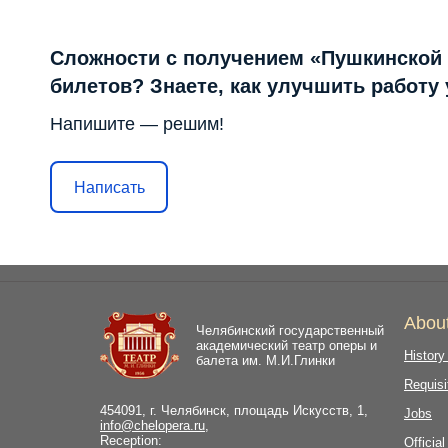
Сложности с получением «Пушкинской
билетов? Знаете, как улучшить работу
Напишите — решим!
Написать
Abou
Челябинский государственный
академический театр оперы и
History
балета им. М.И.Глинки
Requisi
454091, г. Челябинск, площадь Искусств, 1,
Jobs
info@chelopera.ru
,
Reception:
Officia