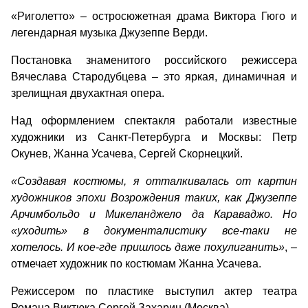
«Риголетто» – остросюжетная драма Виктора Гюго и
легендарная музыка Джузеппе Верди.
Постановка знаменитого российского режиссера
Вячеслава Стародубцева – это яркая, динамичная и
зрелищная двухактная опера.
Над оформлением спектакля работали известные
художники из Санкт-Петербурга и Москвы: Петр
Окунев, Жанна Усачева, Сергей Скорнецкий.
«Создавая костюмы, я отталкивалась от картин
художников эпохи Возрождения таких, как Джузеппе
Арчимбольдо и Микеланджело да Караваджо. Но
«уходить» в документалистику все-таки не
хотелось. И кое-где пришлось даже похулиганить»
, –
отмечает художник по костюмам Жанна Усачева.
Режиссером по пластике выступил актер театра
Романа Виктюка Сергей Захарин (Москва).