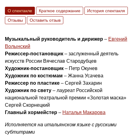
О спектакле
Краткое содержание
История спектакля
Отзывы
Оставить отзыв
Музыкальный руководитель и дирижер
–
Евгений
Волынский
Режиссер-постановщик
– заслуженный деятель
искусств России Вячеслав Стародубцев
Художник-постановщик
– Петр Окунев
Художник по костюмам
– Жанна Усачева
Режиссер по пластике
– Сергей Захарин
Художник по свету
– лауреат Российской
национальной театральной премии «Золотая маска»
Сергей Скорнецкий
Главный хормейстер
–
Наталья Макарова
Исполняется на итальянском языке с русскими
субтитрами