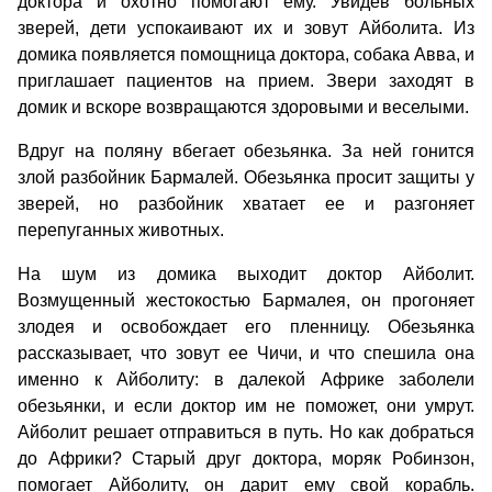
доктора и охотно помогают ему. Увидев больных
зверей, дети успокаивают их и зовут Айболита. Из
домика появляется помощница доктора, собака Авва, и
приглашает пациентов на прием. Звери заходят в
домик и вскоре возвращаются здоровыми и веселыми.
Вдруг на поляну вбегает обезьянка. За ней гонится
злой разбойник Бармалей. Обезьянка просит защиты у
зверей, но разбойник хватает ее и разгоняет
перепуганных животных.
На шум из домика выходит доктор Айболит.
Возмущенный жестокостью Бармалея, он прогоняет
злодея и освобождает его пленницу. Обезьянка
рассказывает, что зовут ее Чичи, и что спешила она
именно к Айболиту: в далекой Африке заболели
обезьянки, и если доктор им не поможет, они умрут.
Айболит решает отправиться в путь. Но как добраться
до Африки? Старый друг доктора, моряк Робинзон,
помогает Айболиту, он дарит ему свой корабль.