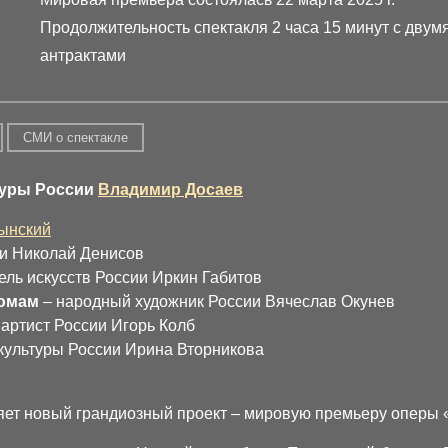
Продолжительность спектакля 2 часа 15 минут с двум
антрактами
СМИ о спектакле
туры России
Владимир Досаев
ынский
ии Николай Денисов
ль искусств России Иркин Габитов
тюмам
– народный художник России Вячеслав Окунев
артист России Игорь Колб
культуры России Ирина Вторникова
ляет новый грандиозный проект – мировую премьеру оперы