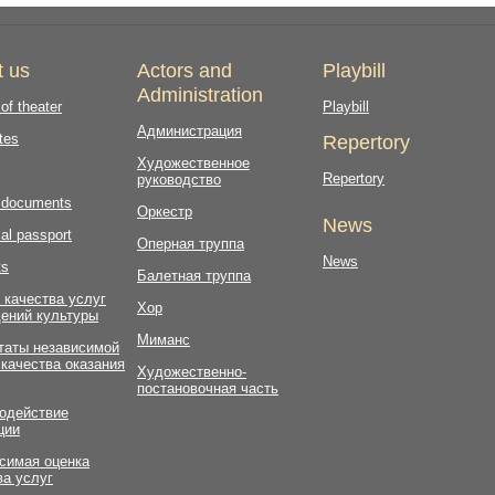
t us
Actors and
Playbill
Administration
 of theater
Playbill
Администрация
tes
Repertory
Художественное
Repertory
руководство
l documents
Оркестр
News
al passport
Оперная труппа
News
ts
Балетная труппа
 качества услуг
Хор
ений культуры
Миманс
таты независимой
 качества оказания
Художественно-
постановочная часть
одействие
ции
симая оценка
ва услуг