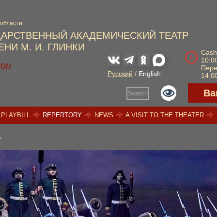
 области
ДАРСТВЕННЫЙ АКАДЕМИЧЕСКИЙ ТЕАТР
НИ М. И. ГЛИНКИ
Cash
10:00
зон
Пер
Русский
/
English
14:00
Ва
Search
PLAYBILL
REPERTORY
NEWS
A VISIT TO THE THEATER
»