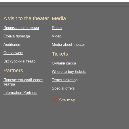
A visit to the theater
Media
Правила посещения
Photo
Схема проезда
Video
Auditorium
Media about theater
Our viewers
Tickets
Экскурсии в театр
Онлайн касса
Partners
Where to buy tickets
Попечительский совет
Terms ticketing
театра
Special offers
Information Partners
Site map