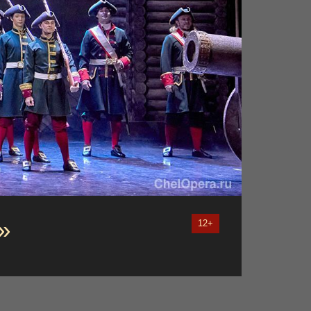
»
12+