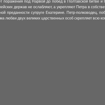
от поражения под Нарвой до побед в Полтавской битве и 
пейских держав не ослабляют, а укрепляют Петра в собстве
тной преданности супруге Екатерине. Петр-полководец, п
а любви двух великих царственных особ скрепляет всю к