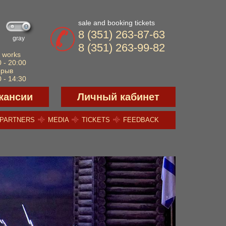
sale and booking tickets
8 (351) 263-87-63
gray
8 (351) 263-99-82
 works
 - 20:00
ерыв
 - 14:30
кансии
Личный кабинет
PARTNERS
MEDIA
TICKETS
FEEDBACK