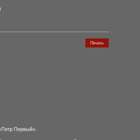
я
Печать
 «Петр Первый».