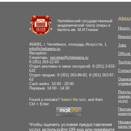
Abou
Челябинский государственный
академический театр оперы и
History
балета им. М.И.Глинки
Requisi
454091, г. Челябинск, площадь Искусств, 1,
Jobs
info@chelopera.ru
,
Reception:
Officia
Секретарь:
secretar@chelopera.ru
8 (351) 263-12-93
Technic
Отдел рекламы и заказ экскурсий: 8 (351) 2-632-
632
Contac
Отдел продаж: 8 (351) 263-99-82, 8 (351) 263-87-
Оценка
63
учрежд
Cash works: 10:00 - 20:00
Перерыв: 14:00 - 14:30
Резуль
оценки
Found a mistake?
Select the text
, and then
услуг
Ctrl + Enter
Против
корруп
Незави
Чтобы оценить условия предоставления
качест
услуг, используйте QR-код или перейдите