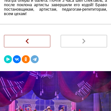
театра оперы и балета. Почти 3 часа шел спектакль, а
после поклона артисты завершили его кодой! Браво
постановщикам, артистам, педагогам-репетиторам,
всем цехам!
navigate_before
navigate_next