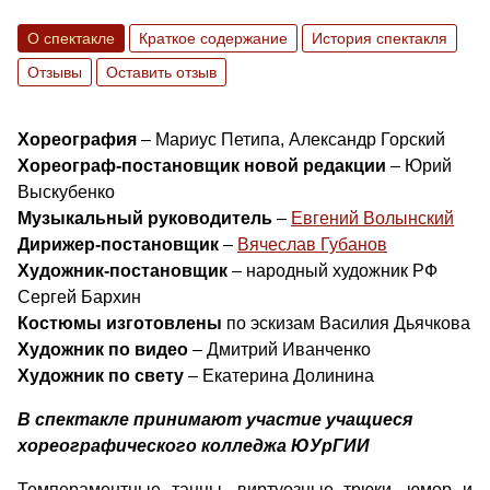
О спектакле
Краткое содержание
История спектакля
Отзывы
Оставить отзыв
Хореография
– Мариус Петипа, Александр Горский
Хореограф-постановщик новой редакции
– Юрий
Выскубенко
Музыкальный руководитель
–
Евгений Волынский
Дирижер-постановщик
–
Вячеслав Губанов
Художник-постановщик
– народный художник РФ
Сергей Бархин
Костюмы изготовлены
по эскизам Василия Дьячкова
Художник по видео
– Дмитрий Иванченко
Художник по свету
– Екатерина Долинина
В спектакле принимают участие учащиеся
хореографического колледжа ЮУрГИИ
Темпераментные танцы, виртуозные трюки, юмор и