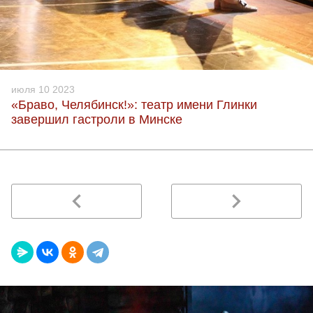
июля 10 2023
«Браво, Челябинск!»: театр имени Глинки
завершил гастроли в Минске
navigate_before
navigate_next