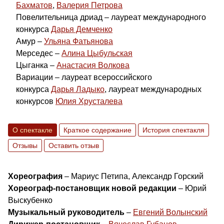
Бахматов
,
Валерия Петрова
Повелительница дриад – лауреат международного
конкурса
Дарья Демченко
Амур –
Ульяна Фатьянова
Мерседес –
Алина Цыбульская
Цыганка –
Анастасия Волкова
Вариации – лауреат всероссийского
конкурса
Дарья Ладыко
, лауреат международных
конкурсов
Юлия Хрусталева
О спектакле
Краткое содержание
История спектакля
Отзывы
Оставить отзыв
Хореография
– Мариус Петипа, Александр Горский
Хореограф-постановщик новой редакции
– Юрий
Выскубенко
Музыкальный руководитель
–
Евгений Волынский