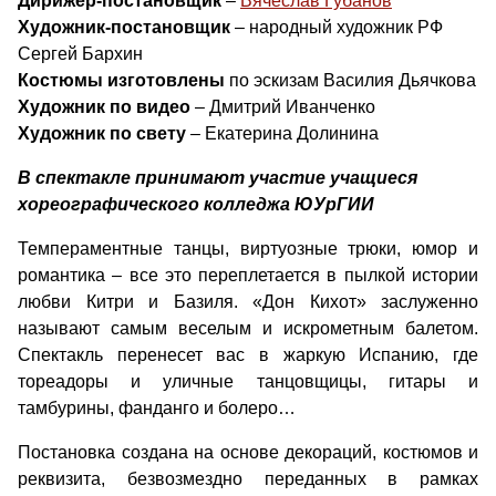
Дирижер-постановщик
–
Вячеслав Губанов
Художник-постановщик
– народный художник РФ
Сергей Бархин
Костюмы изготовлены
по эскизам Василия Дьячкова
Художник по видео
– Дмитрий Иванченко
Художник по свету
– Екатерина Долинина
В спектакле принимают участие учащиеся
хореографического колледжа ЮУрГИИ
Темпераментные танцы, виртуозные трюки, юмор и
романтика – все это переплетается в пылкой истории
любви Китри и Базиля. «Дон Кихот» заслуженно
называют самым веселым и искрометным балетом.
Спектакль перенесет вас в жаркую Испанию, где
тореадоры и уличные танцовщицы, гитары и
тамбурины, фанданго и болеро…
Постановка создана на основе декораций, костюмов и
реквизита, безвозмездно переданных в рамках