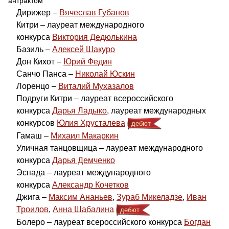
антрактом
Дирижер –
Вячеслав Губанов
Китри – лауреат международного
конкурса
Виктория Дедюлькина
Базиль –
Алексей Шакуро
Дон Кихот –
Юрий Федин
Санчо Панса –
Николай Юскин
Лоренцо –
Виталий Мухазалов
Подруги Китри – лауреат всероссийского
конкурса
Дарья Ладыко
, лауреат международных
конкурсов
Юлия Хрусталева
дебют
Гамаш –
Михаил Макаркин
Уличная танцовщица – лауреат международного
конкурса
Дарья Демченко
Эспада – лауреат международного
конкурса
Александр Кочетков
Джига –
Максим Ананьев
,
Зураб Микеладзе
,
Иван
Троилов
,
Анна Шабалина
дебют
Болеро – лауреат всероссийского конкурса
Богдан