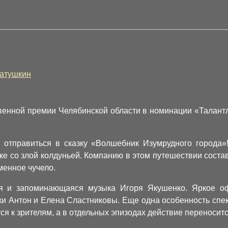
атушкин
твенной премии Челябинской области в номинации «Талант
отправиться в сказку «Волшебник Изумрудного города»
тке со злой колдуньей. Компанию в этом путешествии состав
менное чучело.
я и запоминающаяся музыка Игоря Якушенко. Яркое 
ки Антон и Елена Сластниковы. Еще одна особенность спе
 к зрителям, а в отдельных эпизодах действие переносится