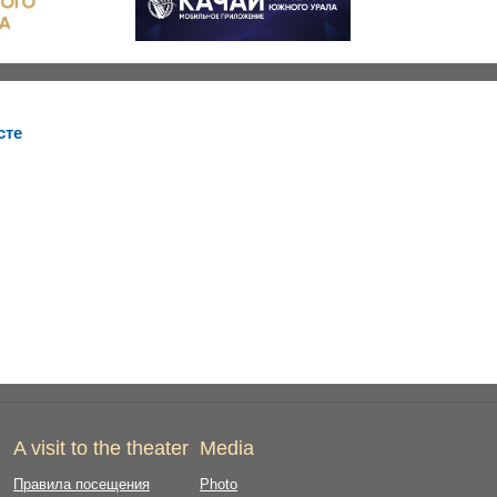
сте
A visit to the theater
Media
Правила посещения
Photo