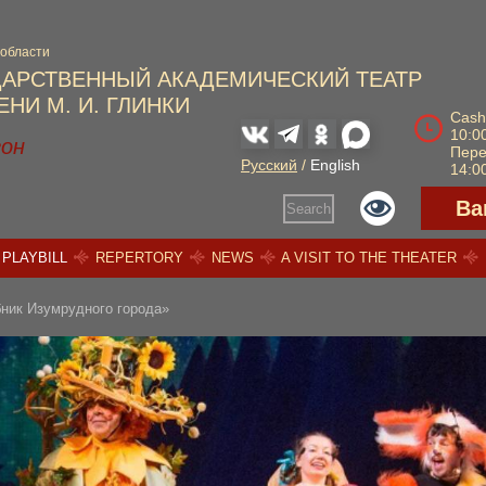
 области
ДАРСТВЕННЫЙ АКАДЕМИЧЕСКИЙ ТЕАТР
НИ М. И. ГЛИНКИ
Cash
10:00
зон
Пер
Русский
/
English
14:00
Ва
Search
PLAYBILL
REPERTORY
NEWS
A VISIT TO THE THEATER
ник Изумрудного города»