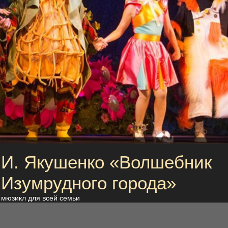
И. Якушенко «Волшебник
Изумрудного города»
мюзикл для всей семьи