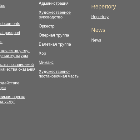
Администрация
tes
Repertory
Художественное
Repertory
руководство
l documents
Оркестр
News
al passport
Оперная труппа
News
ts
Балетная труппа
 качества услуг
Хор
ений культуры
Миманс
таты независимой
 качества оказания
Художественно-
постановочная часть
одействие
ции
симая оценка
ва услуг