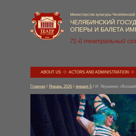
Министерство культуры Челябинской
ЧЕЛЯБИНСКИЙ ГОСУ
ОПЕРЫ И БАЛЕТА ИМЕ
71-й театральный се
ABOUT US
ACTORS AND ADMINISTRATION
Главная
/
Январь 2026
/
января 5
/
И. Якушенко «Волшеб