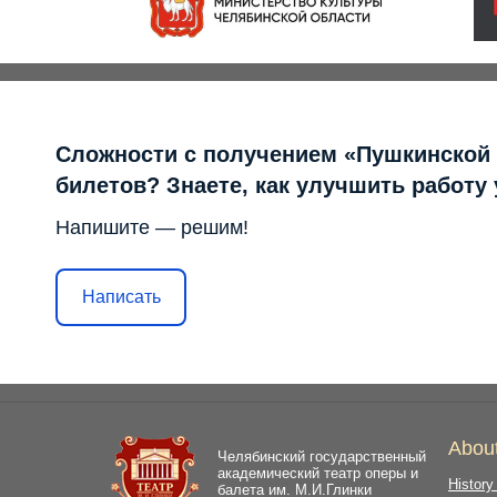
Сложности с получением «Пушкинской
билетов? Знаете, как улучшить работу
Напишите — решим!
Написать
Abou
Челябинский государственный
академический театр оперы и
History
балета им. М.И.Глинки