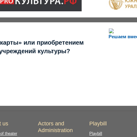
Решаем вме
 карты» или приобретением
 учреждений культуры?
t us
Actors and
Playbill
Administration
 of theater
Playbill