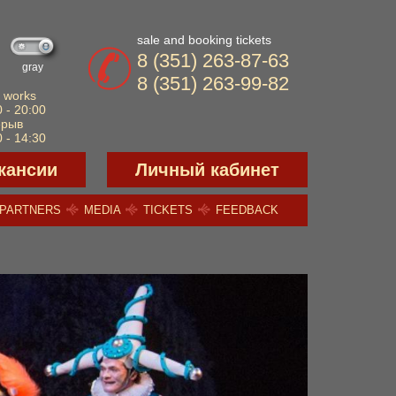
sale and booking tickets
8 (351) 263-87-63
gray
8 (351) 263-99-82
 works
 - 20:00
ерыв
 - 14:30
кансии
Личный кабинет
PARTNERS
MEDIA
TICKETS
FEEDBACK