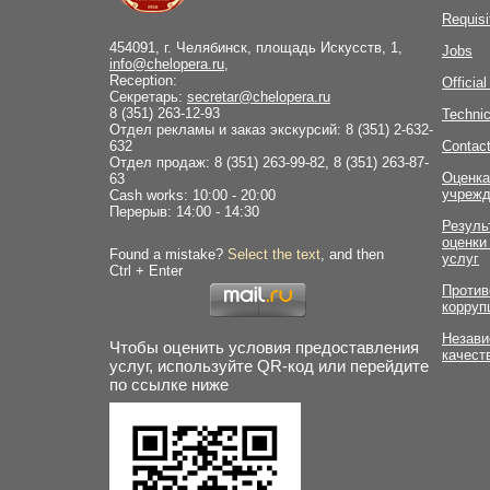
Requisi
454091, г. Челябинск, площадь Искусств, 1,
Jobs
info@chelopera.ru
,
Reception:
Officia
Секретарь:
secretar@chelopera.ru
8 (351) 263-12-93
Technic
Отдел рекламы и заказ экскурсий: 8 (351) 2-632-
632
Contac
Отдел продаж: 8 (351) 263-99-82, 8 (351) 263-87-
Оценка
63
учрежд
Cash works: 10:00 - 20:00
Перерыв: 14:00 - 14:30
Резуль
оценки
Found a mistake?
Select the text
, and then
услуг
Ctrl + Enter
Против
корруп
Незави
Чтобы оценить условия предоставления
качест
услуг, используйте QR-код или перейдите
по ссылке ниже