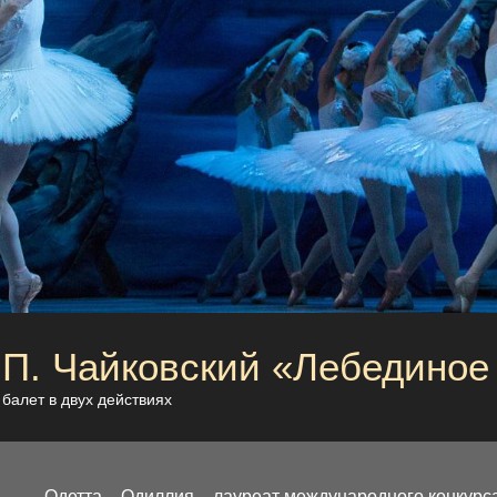
П. Чайковский «Лебединое
балет в двух действиях
Одетта – Одиллия – лауреат международного конкурс