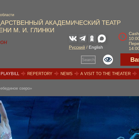
 области
ДАРСТВЕННЫЙ АКАДЕМИЧЕСКИЙ ТЕАТР
НИ М. И. ГЛИНКИ
Cash
10:00
зон
Пер
Русский
/
English
14:00
Ва
Search
PLAYBILL
REPERTORY
NEWS
A VISIT TO THE THEATER
Лебединое озеро»