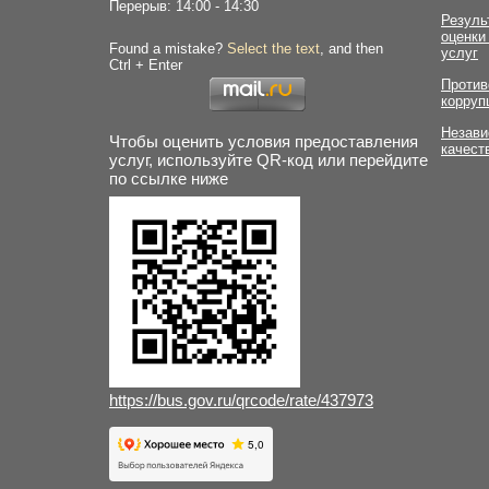
Перерыв: 14:00 - 14:30
Резуль
оценки
Found a mistake?
Select the text
, and then
услуг
Ctrl + Enter
Против
корруп
Незави
Чтобы оценить условия предоставления
качест
услуг, используйте QR-код или перейдите
по ссылке ниже
https://bus.gov.ru/qrcode/rate/437973