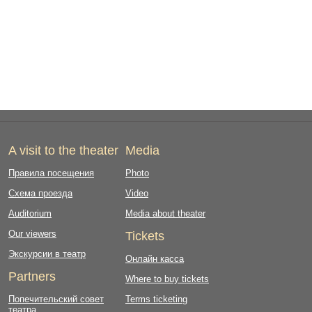
A visit to the theater
Media
Правила посещения
Photo
Схема проезда
Video
Auditorium
Media about theater
Our viewers
Tickets
Экскурсии в театр
Онлайн касса
Partners
Where to buy tickets
Попечительский совет
Terms ticketing
театра