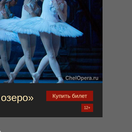
 озеро»
Купить билет
12+
а