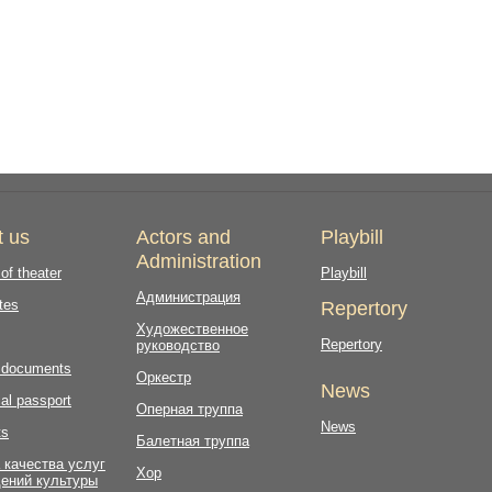
t us
Actors and
Playbill
Administration
 of theater
Playbill
Администрация
tes
Repertory
Художественное
Repertory
руководство
l documents
Оркестр
News
al passport
Оперная труппа
News
ts
Балетная труппа
 качества услуг
Хор
ений культуры