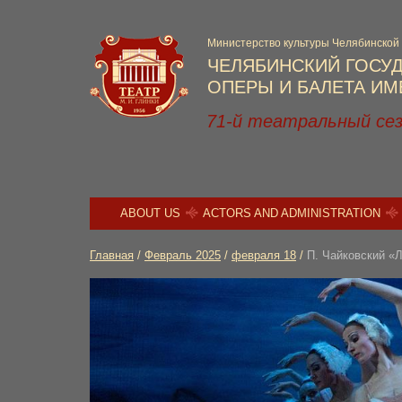
Министерство культуры Челябинской
ЧЕЛЯБИНСКИЙ ГОСУ
ОПЕРЫ И БАЛЕТА ИМЕ
71-й театральный се
ABOUT US
ACTORS AND ADMINISTRATION
Главная
/
Февраль 2025
/
февраля 18
/
П. Чайковский «