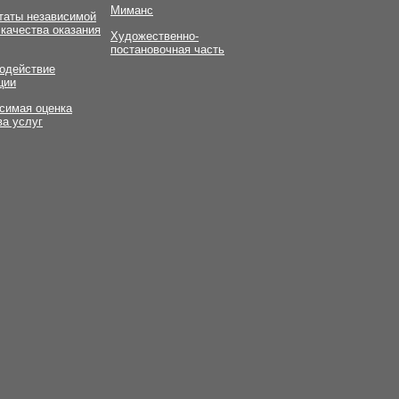
Миманс
таты независимой
 качества оказания
Художественно-
постановочная часть
одействие
ции
симая оценка
ва услуг