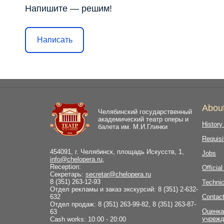
Напишите — решим!
Написать
Abou
Челябинский государственный
академический театр оперы и
History
балета им. М.И.Глинки
Requisi
454091, г. Челябинск, площадь Искусств, 1,
Jobs
info@chelopera.ru
,
Reception:
Officia
Секретарь:
secretar@chelopera.ru
8 (351) 263-12-93
Technic
Отдел рекламы и заказ экскурсий: 8 (351) 2-632-
632
Contac
Отдел продаж: 8 (351) 263-99-82, 8 (351) 263-87-
Оценка
63
учрежд
Cash works: 10:00 - 20:00