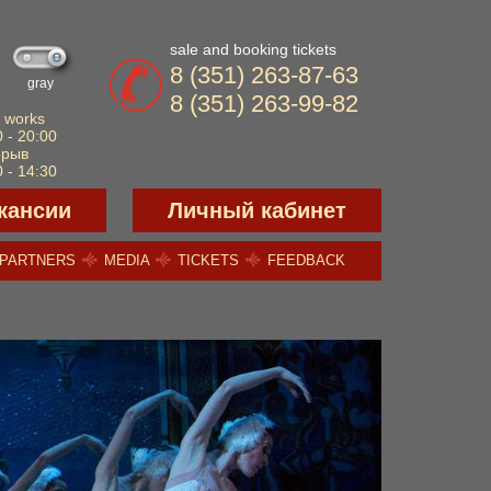
sale and booking tickets
8 (351) 263-87-63
gray
8 (351) 263-99-82
 works
 - 20:00
ерыв
 - 14:30
кансии
Личный кабинет
PARTNERS
MEDIA
TICKETS
FEEDBACK