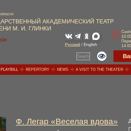
 области
ДАРСТВЕННЫЙ АКАДЕМИЧЕСКИЙ ТЕАТР
НИ М. И. ГЛИНКИ
Cash
10:00
зон
Пер
Русский
/
English
14:00
Ва
Search
PLAYBILL
REPERTORY
NEWS
A VISIT TO THE THEATER
Ф. Легар «Веселая вдова»
Г