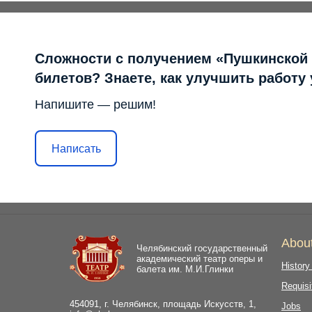
Сложности с получением «Пушкинской
билетов? Знаете, как улучшить работу
Напишите — решим!
Написать
Abou
Челябинский государственный
академический театр оперы и
History
балета им. М.И.Глинки
Requisi
454091, г. Челябинск, площадь Искусств, 1,
Jobs