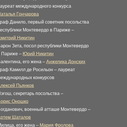
ауреат международного конкурса
аталья Гончарова
раф Данило, первый советник посольства
еспублики Монтевердо в Париже –
митрий Никитин
арон Зета, посол республики Монтевердо
 Париже –
Юрий Никитин
алентина, его жена –
Анжелика Донских
раф Камилл де Росильон – лауреат
еждународных конкурсов
лексей Пьянков
эгош, секретарь посольства –
Борис Оношко
огданович, военный атташе Монтевердо –
Артем Шаталов
илица, его жена –
Мария Фролова