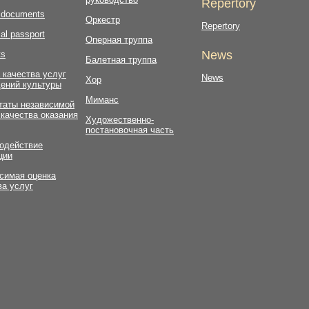
Repertory
l documents
Оркестр
Repertory
al passport
Оперная труппа
News
ts
Балетная труппа
 качества услуг
News
Хор
ений культуры
Миманс
таты независимой
 качества оказания
Художественно-
постановочная часть
одействие
ции
симая оценка
ва услуг