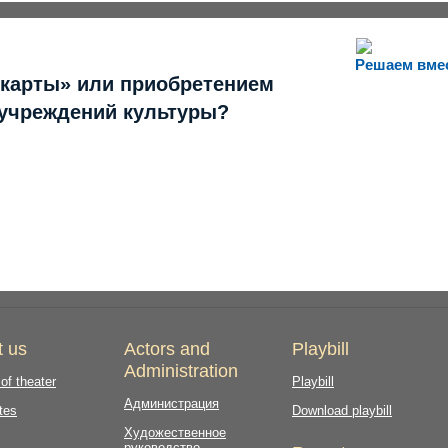
Решаем вме
 карты» или приобретением
 учреждений культуры?
t us
Actors and
Playbill
Administration
 of theater
Playbill
Администрация
tes
Download playbill
Художественное
руководство