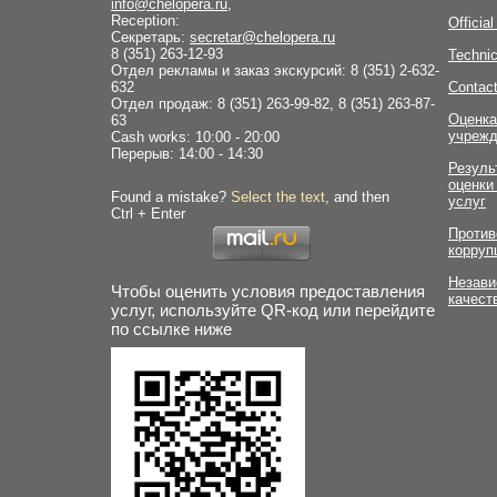
info@chelopera.ru
,
Reception:
Officia
Секретарь:
secretar@chelopera.ru
8 (351) 263-12-93
Technic
Отдел рекламы и заказ экскурсий: 8 (351) 2-632-
632
Contac
Отдел продаж: 8 (351) 263-99-82, 8 (351) 263-87-
Оценка
63
учрежд
Cash works: 10:00 - 20:00
Перерыв: 14:00 - 14:30
Резуль
оценки
Found a mistake?
Select the text
, and then
услуг
Ctrl + Enter
Против
корруп
Незави
Чтобы оценить условия предоставления
качест
услуг, используйте QR-код или перейдите
по ссылке ниже