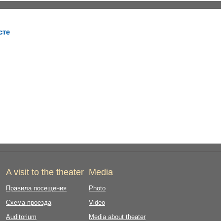
сте
A visit to the theater
Media
Правила посещения
Photo
Схема проезда
Video
Auditorium
Media about theater