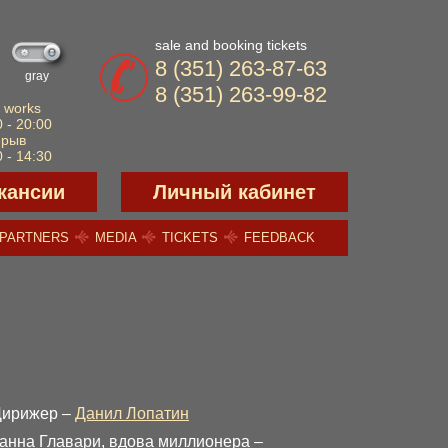
sale and booking tickets
8 (351) 263-87-63
gray
8 (351) 263-99-82
 works
 - 20:00
ерыв
 - 14:30
кансии
Личный кабинет
PARTNERS
MEDIA
TICKETS
FEEDBACK
Дирижер –
Данил Лопатин
анна Главари, вдова миллионера –