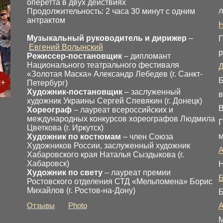
оперетта в двух действиях
л
Продолжительность: 2 часа 30 минут с одним
антрактом
Н
Музыкальный руководитель и дирижер
–
Г
Евгений Волынский
р
Режиссер-постановщик
– дипломант
Национального театрального фестиваля
Д
«Золотая Маска» Александр Лебедев (г. Санкт-
Б
2+
Петербург)
Художник-постановщик
– заслуженный
в
художник Украины Сергей Спевякин (г. Донецк)
В
Хореограф
– лауреат всероссийских и
международных конкурсов хореографов Людмила
Г
Цветкова (г. Иркутск)
м
Художник по костюмам
– член Союза
Художников России, заслуженный художник
А
Хабаровского края Наталья Сыздыкова (г.
Хабаровск)
Н
Художник по свету
– лауреат премии
Ростовского отделения СТД «Мельпомена» Борис
Михайлов (г. Ростов-на-Дону)
Б
Отзывы
Photo
М