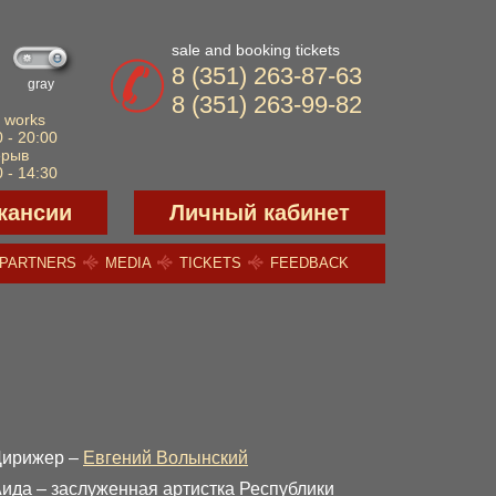
sale and booking tickets
8 (351) 263-87-63
gray
8 (351) 263-99-82
 works
 - 20:00
ерыв
 - 14:30
кансии
Личный кабинет
PARTNERS
MEDIA
TICKETS
FEEDBACK
Дирижер –
Евгений Волынский
ида – заслуженная артистка Республики