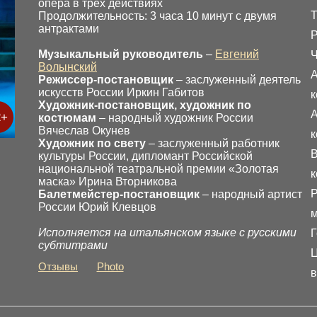
опера в трех действиях
Т
Продолжительность: 3 часа 10 минут с двумя
антрактами
Р
Музыкальный руководитель
–
Евгений
Ч
Волынский
А
Режиссер-постановщик
– заслуженный деятель
искусств России Иркин Габитов
к
Художник-постановщик, художник по
А
2+
костюмам
– народный художник России
Вячеслав Окунев
к
Художник по свету
– заслуженный работник
В
культуры России, дипломант Российской
национальной театральной премии «Золотая
к
маска» Ирина Вторникова
Р
Балетмейстер-постановщик
– народный артист
России Юрий Клевцов
м
Исполняется на итальянском языке с русскими
Г
субтитрами
Ц
Отзывы
Photo
в