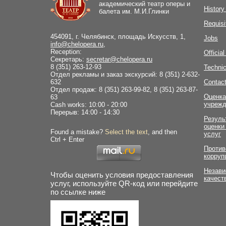
академический театр оперы и
History
балета им. М.И.Глинки
Requisi
454091, г. Челябинск, площадь Искусств, 1,
Jobs
info@chelopera.ru
,
Reception:
Officia
Секретарь:
secretar@chelopera.ru
8 (351) 263-12-93
Technic
Отдел рекламы и заказ экскурсий: 8 (351) 2-632-
632
Contac
Отдел продаж: 8 (351) 263-99-82, 8 (351) 263-87-
Оценка
63
учрежд
Cash works: 10:00 - 20:00
Перерыв: 14:00 - 14:30
Резуль
оценки
Found a mistake?
Select the text
, and then
услуг
Ctrl + Enter
Против
корруп
Незави
Чтобы оценить условия предоставления
качест
услуг, используйте QR-код или перейдите
по ссылке ниже