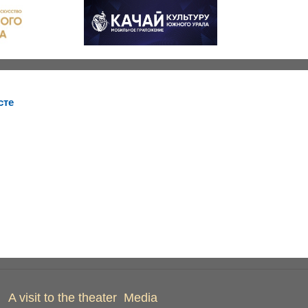
сте
A visit to the theater
Media