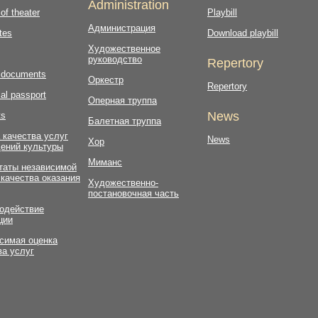
Administration
 of theater
Playbill
Администрация
tes
Download playbill
Художественное
руководство
Repertory
l documents
Оркестр
Repertory
al passport
Оперная труппа
News
ts
Балетная труппа
 качества услуг
News
Хор
ений культуры
Миманс
таты независимой
 качества оказания
Художественно-
постановочная часть
одействие
ции
симая оценка
ва услуг