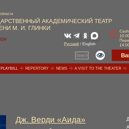
 области
ДАРСТВЕННЫЙ АКАДЕМИЧЕСКИЙ ТЕАТР
НИ М. И. ГЛИНКИ
Cash
10:00
зон
Пер
Русский
/
English
14:00
Ва
Search
PLAYBILL
REPERTORY
NEWS
A VISIT TO THE THEATER
Дж. Верди «Аида»
А