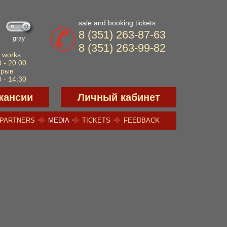
sale and booking tickets
8 (351) 263-87-63
gray
8 (351) 263-99-82
 works
 - 20:00
ерыв
 - 14:30
кансии
Личный кабинет
PARTNERS
MEDIA
TICKETS
FEEDBACK