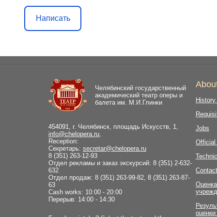
Написать
Abou
Челябинский государственный
академический театр оперы и
History
балета им. М.И.Глинки
Requisi
454091, г. Челябинск, площадь Искусств, 1,
Jobs
info@chelopera.ru
,
Reception:
Officia
Секретарь:
secretar@chelopera.ru
8 (351) 263-12-93
Technic
Отдел рекламы и заказ экскурсий: 8 (351) 2-632-
632
Contac
Отдел продаж: 8 (351) 263-99-82, 8 (351) 263-87-
Оценка
63
учрежд
Cash works: 10:00 - 20:00
Перерыв: 14:00 - 14:30
Резуль
оценки