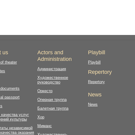
t us
Actors and
Playbill
Administration
 of theater
Playbill
Администрация
tes
Repertory
Художественное
Repertory
руководство
l documents
Оркестр
News
al passport
Оперная труппа
News
ts
Балетная труппа
 качества услуг
Хор
ений культуры
Миманс
таты независимой
 качества оказания
Художественно-