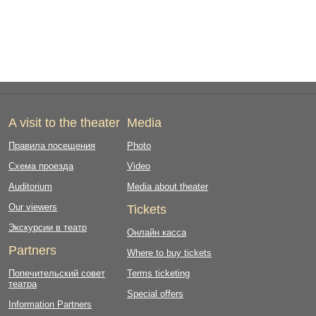
A visit to the theater
Media
Правила посещения
Photo
Схема проезда
Video
Auditorium
Media about theater
Our viewers
Tickets
Экскурсии в театр
Онлайн касса
Partners
Where to buy tickets
Попечительский совет
Terms ticketing
театра
Special offers
Information Partners