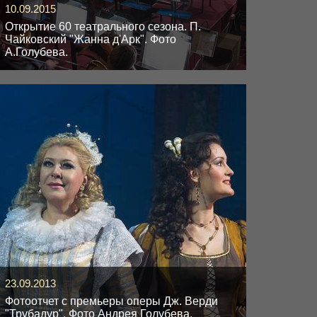
10.09.2015
Открытие 60 театрального сезона. П.
Чайковский "Жанна д'Арк". Фото
А.Голубева.
23.09.2013
Фотоотчет с премьеры оперы Дж. Верди
"Трубадур". Фото Андрея Голубева.