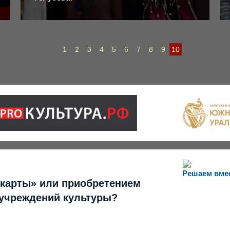
1
2
3
4
5
6
7
8
9
10
Решаем вме
 карты» или приобретением
 учреждений культуры?