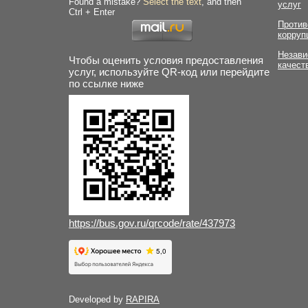
Found a mistake?
Select the text
, and then
услуг
Ctrl + Enter
Против
корруп
Незави
Чтобы оценить условия предоставления
качест
услуг, используйте QR-код или перейдите
по ссылке ниже
https://bus.gov.ru/qrcode/rate/437973
Developed by
RAPIRA