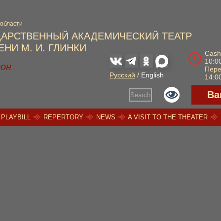
 области
ДАРСТВЕННЫЙ АКАДЕМИЧЕСКИЙ ТЕАТР
НИ М. И. ГЛИНКИ
Cash
10:00
зон
Пер
Русский
/
English
14:00
Ва
Search
PLAYBILL
REPERTORY
NEWS
A VISIT TO THE THEATER