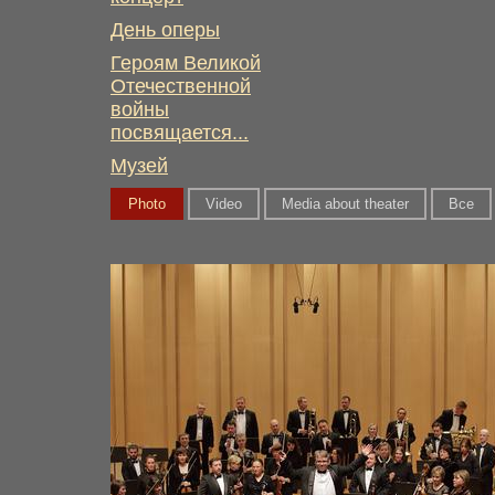
День оперы
Героям Великой
Отечественной
войны
посвящается...
Музей
Photo
Video
Media about theater
Вce