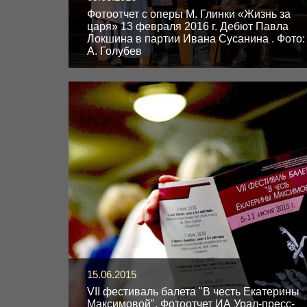
Фотоотчет с оперы М. Глинки «Жизнь за
царя» 13 февраля 2016 г. Дебют Павла
Локшина в партии Ивана Сусанина . Фото:
А. Голубев
15.06.2015
VII фестиваль балета "В честь Екатерины
Максимовой". Фотоотчет ИА Урал-пресс-