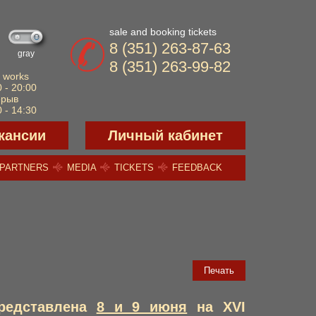
sale and booking tickets
8 (351) 263-87-63
gray
8 (351) 263-99-82
 works
 - 20:00
ерыв
 - 14:30
кансии
Личный кабинет
PARTNERS
MEDIA
TICKETS
FEEDBACK
Печать
редставлена
8 и 9 июня
на
XVI