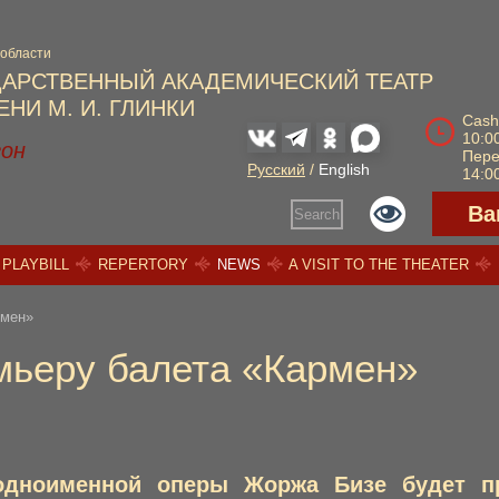
 области
ДАРСТВЕННЫЙ АКАДЕМИЧЕСКИЙ ТЕАТР
НИ М. И. ГЛИНКИ
Cash
10:00
зон
Пер
Русский
/
English
14:00
Ва
Search
PLAYBILL
REPERTORY
NEWS
A VISIT TO THE THEATER
рмен»
емьеру балета «Кармен»
 одноименной оперы Жоржа Бизе будет п