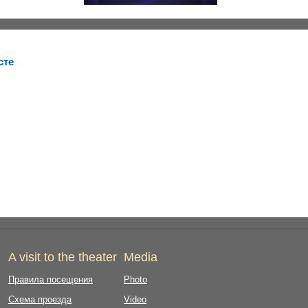
сте
A visit to the theater
Media
Правила посещения
Photo
Схема проезда
Video