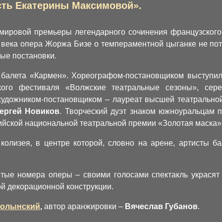
ть Екатерины Максимовой».
 мировой премьеры легендарного сочинения французского
века опера Жоржа Бизе о темпераментной цыганке не пот
ые постановки.
 балета «Кармен». Хореографом-постановщиком выступила
кого фестиваля «Волжские театральные сезоны», сер
 художником-постановщиком – лауреат высшей театрально
ергей Новиков
. Творческий дуэт знаком южноуральцам п
ссийской национальной театральной премии «Золотая маска
колизея, в центре которой, словно на арене, артисты б
тые номера оперы – своими голосами спектакль украсят
ой декорационной конструкции.
Волынский
,
автор аранжировки –
Вячеслав Губанов
.