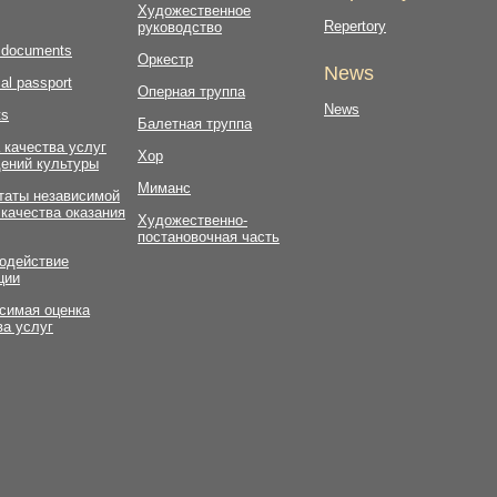
Художественное
Repertory
руководство
l documents
Оркестр
News
al passport
Оперная труппа
News
ts
Балетная труппа
 качества услуг
Хор
ений культуры
Миманс
таты независимой
 качества оказания
Художественно-
постановочная часть
одействие
ции
симая оценка
ва услуг