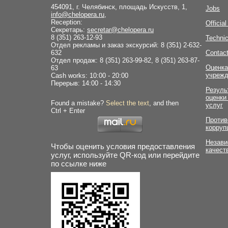
454091, г. Челябинск, площадь Искусств, 1,
Jobs
info@chelopera.ru
,
Reception:
Officia
Секретарь:
secretar@chelopera.ru
8 (351) 263-12-93
Technic
Отдел рекламы и заказ экскурсий: 8 (351) 2-632-
632
Contac
Отдел продаж: 8 (351) 263-99-82, 8 (351) 263-87-
Оценка
63
учрежд
Cash works: 10:00 - 20:00
Перерыв: 14:00 - 14:30
Резуль
оценки
Found a mistake?
Select the text
, and then
услуг
Ctrl + Enter
Против
корруп
Незави
Чтобы оценить условия предоставления
качест
услуг, используйте QR-код или перейдите
по ссылке ниже