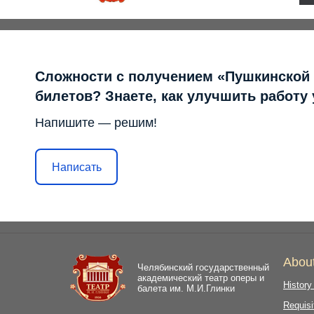
Сложности с получением «Пушкинской
билетов? Знаете, как улучшить работу
Напишите — решим!
Написать
Abou
Челябинский государственный
академический театр оперы и
History
балета им. М.И.Глинки
Requisi