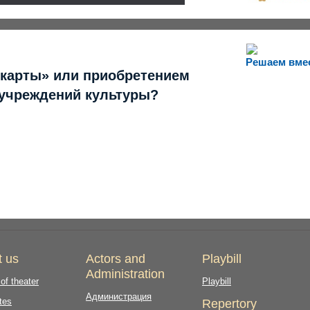
Решаем вме
 карты» или приобретением
 учреждений культуры?
t us
Actors and
Playbill
Administration
 of theater
Playbill
Администрация
tes
Repertory