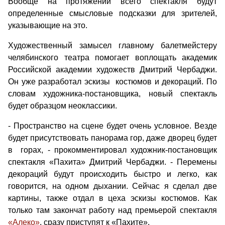
Вообще на протяжении всего спектакля будут
определенные смысловые подсказки для зрителей,
указывающие на это.
Художественный замысел главному балетмейстеру
челябинского театра помогает воплощать академик
Российской академии художеств Дмитрий Чербаджи.
Он уже разработал эскизы костюмов и декораций. По
словам художника-постановщика, новый спектакль
будет образцом неоклассики.
- Пространство на сцене будет очень условное. Везде
будет присутствовать панорама гор, даже дворец будет
в горах, - прокомментировал художник-постановщик
спектакля «Пахита» Дмитрий Чербаджи. - Перемены
декораций будут происходить быстро и легко, как
говорится, на одном дыхании. Сейчас я сделал две
картины, также отдал в цеха эскизы костюмов. Как
только там закончат работу над премьерой спектакля
«Алеко»
, сразу приступят к «Пахите».