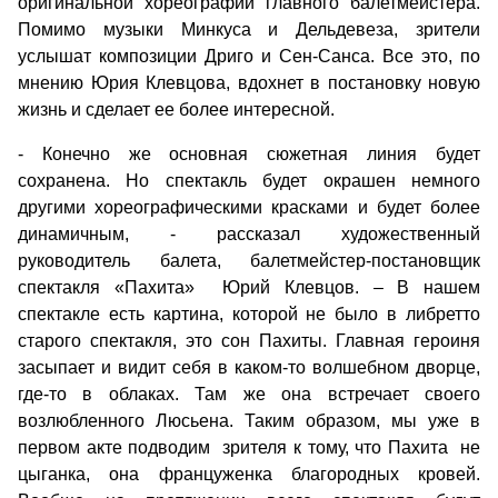
оригинальной хореографии главного балетмейстера.
Помимо музыки Минкуса и Дельдевеза, зрители
услышат композиции Дриго и Сен-Санса. Все это, по
мнению Юрия Клевцова, вдохнет в постановку новую
жизнь и сделает ее более интересной.
- Конечно же основная сюжетная линия будет
сохранена. Но спектакль будет окрашен немного
другими хореографическими красками и будет более
динамичным, - рассказал художественный
руководитель балета, балетмейстер-постановщик
спектакля «Пахита» Юрий Клевцов. – В нашем
спектакле есть картина, которой не было в либретто
старого спектакля, это сон Пахиты. Главная героиня
засыпает и видит себя в каком-то волшебном дворце,
где-то в облаках. Там же она встречает своего
возлюбленного Люсьена. Таким образом, мы уже в
первом акте подводим зрителя к тому, что Пахита не
цыганка, она француженка благородных кровей.