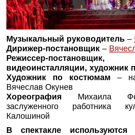
Музыкальный руководитель
–
Дирижер-постановщик
–
Вячесл
Режиссер-постанов
видеоинсталляции, художник п
Художник по костюмам
– на
Вячеслав Окунев
Хореография
Михаила Фок
заслуженного работника 
Калошиной
В спектакле используются 